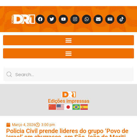
Edições impressas
Março 4, 2026
3:00 pm
Policia Civil prende lideres do grupo ‘Povo de
Israel’ em churrasco em São João de Meriti