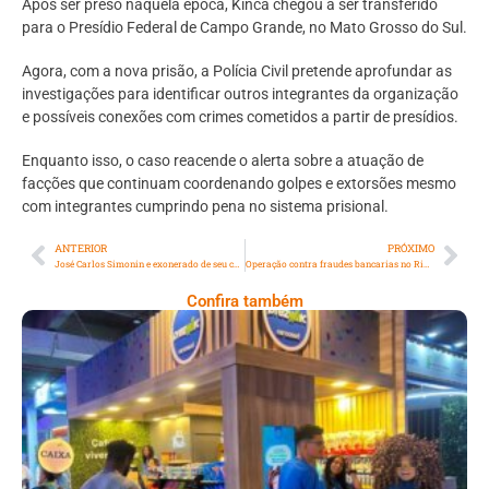
Após ser preso naquela época, Kinca chegou a ser transferido
para o Presídio Federal de Campo Grande, no Mato Grosso do Sul.
Agora, com a nova prisão, a Polícia Civil pretende aprofundar as
investigações para identificar outros integrantes da organização
e possíveis conexões com crimes cometidos a partir de presídios.
Enquanto isso, o caso reacende o alerta sobre a atuação de
facções que continuam coordenando golpes e extorsões mesmo
com integrantes cumprindo pena no sistema prisional.
ANTERIOR
PRÓXIMO
José Carlos Simonin e exonerado de seu cargo após caso de estupro coletivo em Copacabana
Operação contra fraudes bancarias no Rio prende três suspeitos
Confira também
Cencosud Promove Inovação No Brasil
Com A Participação Do Prezunic No Rio
Innovation Week 2026