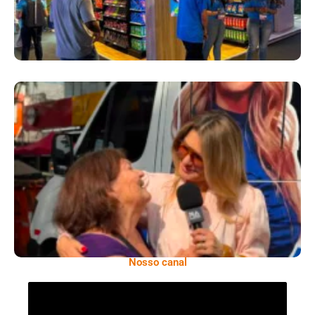
​Segurança Pública Lidera Queixas De
Moradores Do Rio Em Escuta Promovida Por
Antônia Fontenelle
Nosso canal