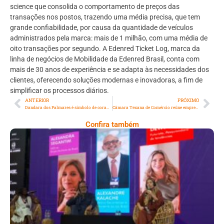
science que consolida o comportamento de preços das
transações nos postos, trazendo uma média precisa, que tem
grande confiabilidade, por causa da quantidade de veículos
administrados pela marca: mais de 1 milhão, com uma média de
oito transações por segundo. A Edenred Ticket Log, marca da
linha de negócios de Mobilidade da Edenred Brasil, conta com
mais de 30 anos de experiência e se adapta às necessidades dos
clientes, oferecendo soluções modernas e inovadoras, a fim de
simplificar os processos diários.
ANTERIOR
PRÓXIMO
Dandara dos Palmares é símbolo de coragem e resistência quilombola
Câmara Texana de Comércio reúne empresários
Confira também
Longevidade, Inclusão E Futuro Marcam
Rio Innovation Week