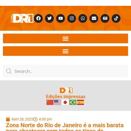
Edições impressas
Abril 28, 2025
4:00 pm
Zona Norte do Rio de Janeiro é a mais barata
para abastecer com todos os tipos de