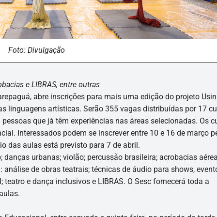
Foto: Divulgação
obacias e LIBRAS, entre outras
repaguá, abre inscrições para mais uma edição do projeto Usin
as linguagens artísticas. Serão 355 vagas distribuídas por 17 cu
a pessoas que já têm experiências nas áreas selecionadas. Os c
cial. Interessados podem se inscrever entre 10 e 16 de março p
cio das aulas está previsto para 7 de abril.
; danças urbanas; violão; percussão brasileira; acrobacias aére
a: análise de obras teatrais; técnicas de áudio para shows, event
ral; teatro e dança inclusivos e LIBRAS. O Sesc fornecerá toda a
aulas.