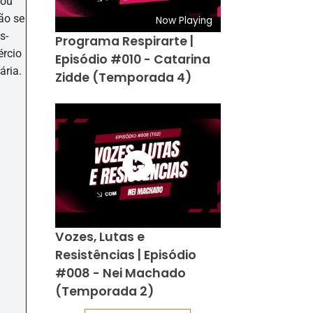
 ou
ão se
Now Playing
s-
Programa Respirarte |
ércio
Episódio #010 - Catarina
ária.
Zidde (Temporada 4)
Vozes, Lutas e
Resistências | Episódio
#008 - Nei Machado
(Temporada 2)