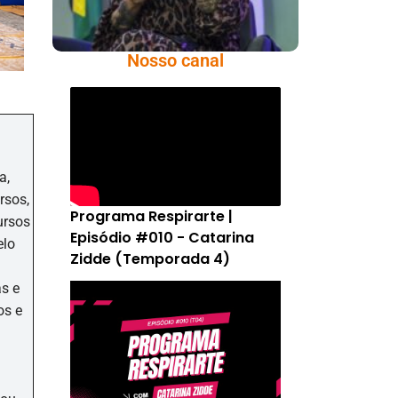
Nosso canal
a,
rsos,
Programa Respirarte |
ursos
Episódio #010 - Catarina
elo
Zidde (Temporada 4)
as e
os e