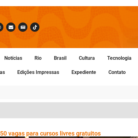
Notícias
Rio
Brasil
Cultura
Tecnologia
tas
Edições Impressas
Expediente
Contato
50 vagas para cursos livres gratuitos