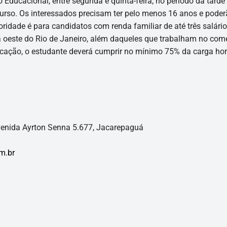
Educacional, entre segunda e quinta-feira, no período da tarde
urso. Os interessados precisam ter pelo menos 16 anos e poder
ioridade é para candidatos com renda familiar de até três salário
 oeste do Rio de Janeiro, além daqueles que trabalham no com
ficação, o estudante deverá cumprir no mínimo 75% da carga hor
venida Ayrton Senna 5.677, Jacarepaguá
m.br