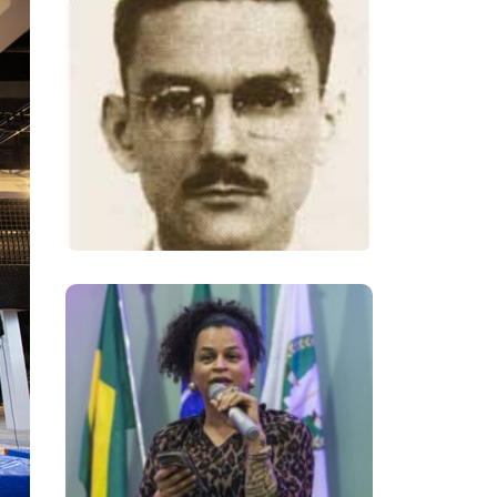
Mário Alves, Um Dos
Principais
Opositores Da
Ditadura Militar
Brasileira
Neon Cunha,
Referência Na
Defesa Dos Direitos
Da População
LGBTQIAPN+