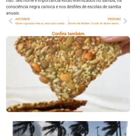
não. Seu nome e importância estão eternizados no samba, na
consciência negra carioca e nos desfiles de escolas de samba
anuais.
ANTERIOR
PRÓXIMO
Chuva e granizo vem aí, mas calor ainda se mantém em capitais brasileiras
Direito da Mulher: O ciclo do abuso emocional
Confira também
Comer Bem: Cracker De Sementes