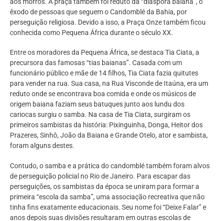
aos morros. A praça também foi reduto da “diáspora baiana”, o
êxodo de pessoas que seguem o Candomblé da Bahia, por
perseguição religiosa. Devido a isso, a Praça Onze também ficou
conhecida como Pequena África durante o século XX.
Entre os moradores da Pequena África, se destaca Tia Ciata, a
precursora das famosas “tias baianas”. Casada com um
funcionário público e mãe de 14 filhos, Tia Ciata fazia quitutes
para vender na rua. Sua casa, na Rua Visconde de Itaúna, era um
reduto onde se encontrava boa comida e onde os músicos de
origem baiana faziam seus batuques junto aos lundu dos
cariocas surgiu o samba. Na casa de Tia Ciata, surgiram os
primeiros sambistas da história: Pixinguinha, Donga, Heitor dos
Prazeres, Sinhô, João da Baiana e Grande Otelo, ator e sambista,
foram alguns destes.
Contudo, o samba e a prática do candomblé também foram alvos
de perseguição policial no Rio de Janeiro. Para escapar das
perseguições, os sambistas da época se uniram para formar a
primeira “escola da samba”, uma associação recreativa que não
tinha fins exatamente educacionais. Seu nome foi “Deixe Falar” e
anos depois suas divisões resultaram em outras escolas de