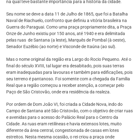
na qual teve bastante importância para a história da cidade.
Seu nome se deve a data 11 de Julho de 1865, que foi a Batalha
Naval de Riachuelo, confronto que definiu a vitória brasileira na
Guerra do Paraguai. Como uma praça propriamente dita, a Praça
Onze de Junho existiu por 150 anos, até 1940 e era delimitada
pelas ruas de Santana (a leste), Marquês de Pombal (à oeste),
Senador Euzébio (ao norte) e Visconde de Itaúna (ao sul).
Mas o nome original da região era Largo do Rocio Pequeno. Até o
final do século XVIII, tal lugar era desabitado, pois suas terras
eram inadequadas para lavouras e também para edificações, pois
seu terreno é pantanoso. Foi somente com a chegada da Família
Real que a região começou a receber atenção, a começar pelo
Paço de São Cristovão, onde era residência da realeza.
Por ordem de Dom João VI, foi criada a Cidade Nova, indo do
Campo de Santana até São Cristovão, com o objetivo de criar ruas
e avenidas para o acesso do Palácio Real para o Centro da
Cidade. As ruas eram retilíneas e havia extensos lotes, muito
diferente da área central, congestionada de casas em lotes
estreitos. Nesta mesma ocasião, o rei criou a praça onde