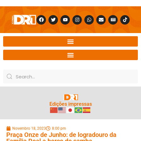
Edições impressas
Novembro 18, 2023
8:00 pm
Praça Onze de Junho: de logradouro da
Família Real a berço do samba