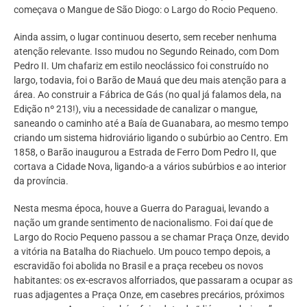
começava o Mangue de São Diogo: o Largo do Rocio Pequeno.
Ainda assim, o lugar continuou deserto, sem receber nenhuma
atenção relevante. Isso mudou no Segundo Reinado, com Dom
Pedro II. Um chafariz em estilo neoclássico foi construído no
largo, todavia, foi o Barão de Mauá que deu mais atenção para a
área. Ao construir a Fábrica de Gás (no qual já falamos dela, na
Edição nº 213!), viu a necessidade de canalizar o mangue,
saneando o caminho até a Baía de Guanabara, ao mesmo tempo
criando um sistema hidroviário ligando o subúrbio ao Centro. Em
1858, o Barão inaugurou a Estrada de Ferro Dom Pedro II, que
cortava a Cidade Nova, ligando-a a vários subúrbios e ao interior
da província.
Nesta mesma época, houve a Guerra do Paraguai, levando a
nação um grande sentimento de nacionalismo. Foi daí que de
Largo do Rocio Pequeno passou a se chamar Praça Onze, devido
a vitória na Batalha do Riachuelo. Um pouco tempo depois, a
escravidão foi abolida no Brasil e a praça recebeu os novos
habitantes: os ex-escravos alforriados, que passaram a ocupar as
ruas adjagentes a Praça Onze, em casebres precários, próximos