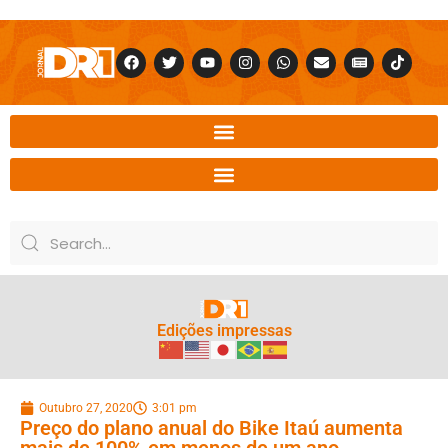
Edições impressas
Outubro 27, 2020
3:01 pm
Preço do plano anual do Bike Itaú aumenta
mais de 100% em menos de um ano