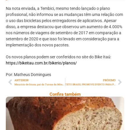
Na nota enviada, a Tembici, mesmo tendo lançado o plano
profissional, não informou se as mudanças têm uma relação com
o uso das bicicletas pelos entregadores de aplicativos. Apesar
disso, a empresa destacou que observou um aumento de 4.000%
nos números de viagens de setembro de 2017 em comparação a
setembro de 2020 e que isso foi levado em consideração para a
implementação dos novos pacotes.
Os novos planos podem ser conferidos no site do Bike Itaú:
https://bikeitau.com.br/bikerio/planos/
Por: Matheus Domingues
ANTERIOR
PRÓXIMO
Maurício de Sousa, pai da Turma da Mônica completa 85 anos
TETO BRASIL PROMOVE EVENTO PARA PRESSIONAR CANDIDATURAS POR CIDADES JUSTAS PÓS PANDEMIA
Confira também
Comer Bem: Pão Low Carb