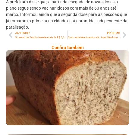
A prefeitura disse que, a partir da chegada de novas doses o
plano segue sendo vacinar idosos com mais de 60 anos até
março. Informou ainda que a segunda dose para as pessoas que
já tomaram a primeira na cidade está garantida, independente da
paralisação.
ANTERIOR
PRÓXIMO
Governo do Estado investe mais de R$ 6,2 milhões para apoiar eventos carnavalescos
Cinco estabelecimentos são interditados e bloco com 200 pessoas encerrado no Rio
Confira também
Comer Bem: Pão Low Carb