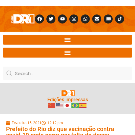
Edições impressas
Fevereiro 15, 2021
12:12 pm
Prefeito do Rio diz que vacinação contra
covid-19 pode parar por falta de doses