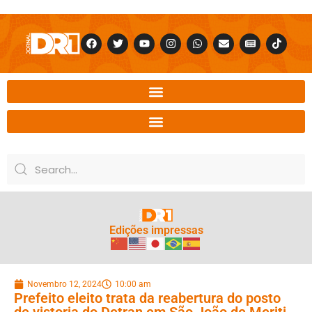
Edições impressas
Novembro 12, 2024
10:00 am
Prefeito eleito trata da reabertura do posto
de vistoria do Detran em São João de Meriti