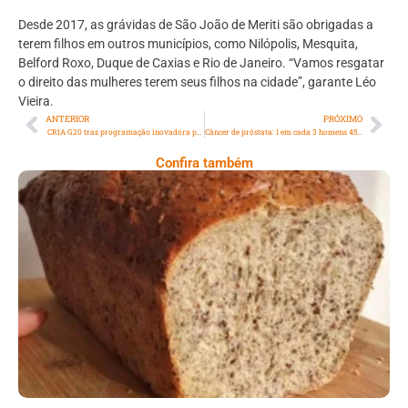
Desde 2017, as grávidas de São João de Meriti são obrigadas a
terem filhos em outros municípios, como Nilópolis, Mesquita,
Belford Roxo, Duque de Caxias e Rio de Janeiro. “Vamos resgatar
o direito das mulheres terem seus filhos na cidade”, garante Léo
Vieira.
ANTERIOR
PRÓXIMO
CRIA G20 traz programação inovadora para discutir fome, transição energética e justiça climática
Câncer de próstata: 1 em cada 3 homens 45+ afirmaram que nunca fizeram e nem pretendem fazer o exame de toque retal
Confira também
Comer Bem: Pão Low Carb