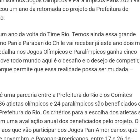
lhista nos Jogos Olímpicos e Paralímpicos Paris 2024 va
cou um ano da retomada do projeto da Prefeitura de
o.
um ano da volta do Time Rio. Temos ainda essa grande
no Pan e Parapan do Chile vai receber já este ano dois 
edalha nos Jogos Olímpicos e Paralímpicos ganha cinco
ove todo mundo aqui é o desafio e o desejo de competir
orque permite que essa realidade possa ser mudada –
é uma parceria entre a Prefeitura do Rio e os Comitês
 36 atletas olímpicos e 24 paralímpicos são beneficiados
refeitura do Rio. Os critérios para a escolha dos atletas 
m uma avaliação anual dos beneficiados pelo projeto. O
e aos que vão participar dos Jogos Pan-Americanos, que
 de novembro, e Parapan-Americanos, entre 17 e 26 de