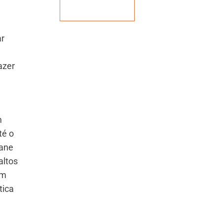
Veja mais
ar
azer
m
té o
iane
altos
ém
tica