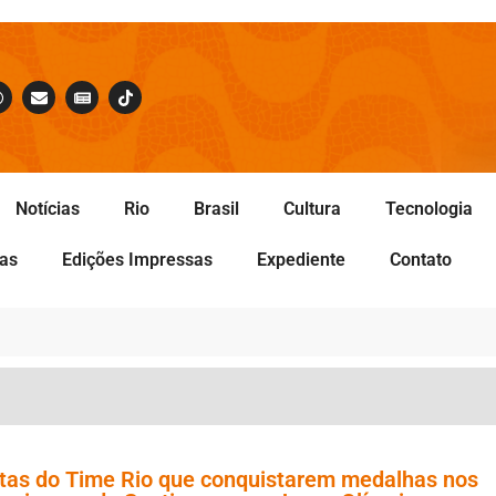
Notícias
Rio
Brasil
Cultura
Tecnologia
tas
Edições Impressas
Expediente
Contato
letas do Time Rio que conquistarem medalhas nos