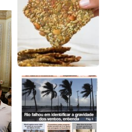
Comer Bem: Cracker
De Sementes
Ano X – Número 366
01 A 07 De Agosto De
2026