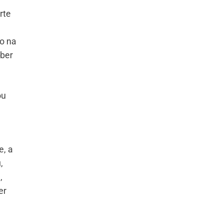
rte
o na
Uber
ou
e, a
,
,
er