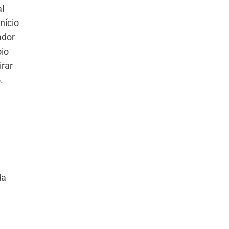
l
nício
ador
oio
irar
.
da