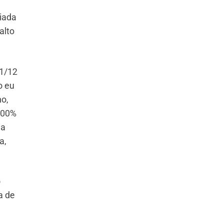
riada
alto
11/12
o eu
ho,
 100%
ga
a,
o
a de