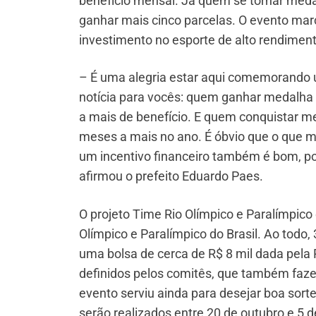
benefício mensal. Já quem se tornar meda
ganhar mais cinco parcelas. O evento mar
investimento no esporte de alto rendiment
– É uma alegria estar aqui comemorando 
notícia para vocês: quem ganhar medalha 
a mais de benefício. E quem conquistar m
meses a mais no ano. É óbvio que o que m
um incentivo financeiro também é bom, p
afirmou o prefeito Eduardo Paes.
O projeto Time Rio Olímpico e Paralímpico 
Olímpico e Paralímpico do Brasil. Ao todo,
uma bolsa de cerca de R$ 8 mil dada pela P
definidos pelos comitês, que também faze
evento serviu ainda para desejar boa sort
serão realizados entre 20 de outubro e 5