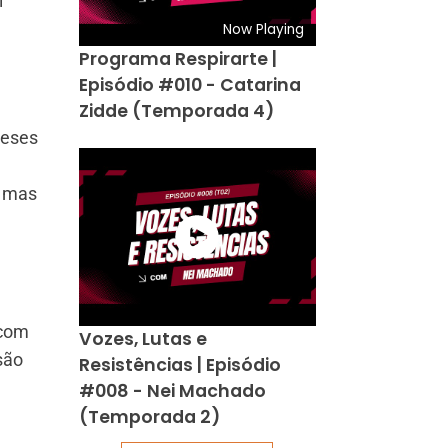
i
Now Playing
Programa Respirarte |
Episódio #010 - Catarina
Zidde (Temporada 4)
meses
, mas
 com
Vozes, Lutas e
são
Resistências | Episódio
#008 - Nei Machado
(Temporada 2)