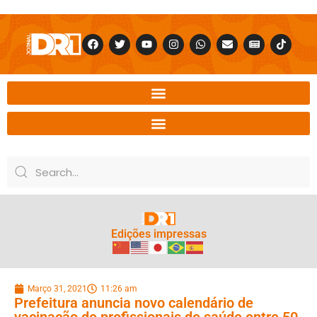
Edições impressas
Março 31, 2021
11:26 am
Prefeitura anuncia novo calendário de
vacinação de profissionais de saúde entre 50