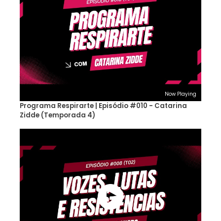
Now Playing
Programa Respirarte | Episódio #010 - Catarina
Zidde (Temporada 4)