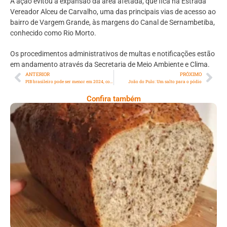
A ação evitou a expansão da área afetada, que fica na Estrada
Vereador Alceu de Carvalho, uma das principais vias de acesso ao
bairro de Vargem Grande, às margens do Canal de Sernambetiba,
conhecido como Rio Morto.
Os procedimentos administrativos de multas e notificações estão
em andamento através da Secretaria de Meio Ambiente e Clima.
ANTERIOR
PRÓXIMO
PIB brasileiro pode ser menor em 2024, com inflação dos alimentos impactando classes baixas
João do Pulo: Um salto para o pódio
Confira também
Comer Bem: Pão Low Carb