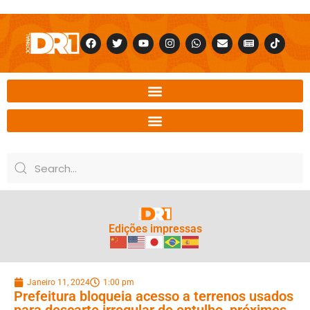
Edições impressas
Janeiro 11, 2024
1:00 pm
Prefeitura bloqueia acesso a terrenos usados
para descarte irregular de entulho, próximos