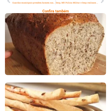
Guardas municipais prendem homem suspeito de furtar turistas de hostel no Centro do Rio
Seop, MP, Polícia Militar e Seap realizam operação para demolir construções irregulares no entorno da Penitenciária de Bangu
Confira também
Comer Bem: Pão Low Carb
Comer Bem: Palitinhos De Cebola E Salsa