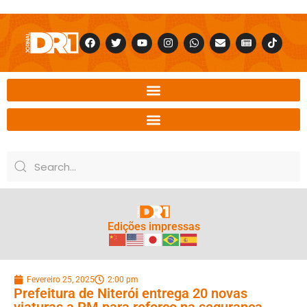
Edições impressas
Fevereiro 25, 2025
2:00 pm
Prefeitura de Niterói entrega 20 novas
viaturas a PM para reforço na segurança