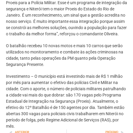
Proeis para a Polícia Militar. Esse é um programa de integração da
segurança e Niterói tem o maior Proeis do Estado do Rio de
Janeiro. É um reconhecimento, um sinal que a gestão acredita no
nosso serviço. É muito importante essa integração porque assim
se constrói as melhores soluções, ouvindo a população para fazer
o trabalho da melhor forma”, reforçou o comandante Oliveira.
O batalhão recebeu 10 novas motos e mais 10 carros que serão
utilizados no monitoramento e combate às ações criminosas na
cidade, tanto pelas operações da PM quanto pela Operação
Segurança Presente.
Investimento – O município está investindo mais de R$ 1 milhão
por mês para aumentar o efetivo das polícias Civil e Militar na
cidade. Com o aporte, o número de policiais militares patrulhando
a cidade vai mais do que dobrar: são 170 vagas pelo Programa
Estadual de Integração na Segurança (Proeis). Atualmente, o
efetivo do 12º Batalhão é de 150 agentes por dia. Também estão
abertas 300 vagas para policiais civis trabalharem em Niterói no
período de folga, pelo Regime Adicional de Serviços (RAS), por
mês.
ANTERIOR
PRÓXIMO