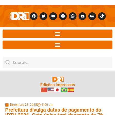
Edições impressas
Dezembro 23, 2025
5:00 pm
Prefeitura divulga datas de pagamento do
IPTU 2026. Cota única terá desconto de 7%