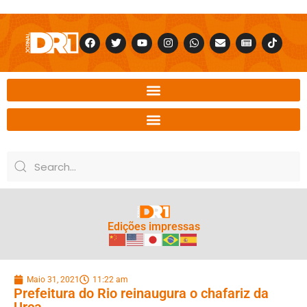
Edições impressas
Maio 31, 2021
11:22 am
Prefeitura do Rio reinaugura o chafariz da
Urca