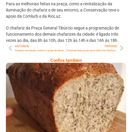
Para as melhorias feitas na praça, como a revitalização da
iluminação do chafariz e de seu entorno, a Conservação teve o
apoio da Comlurb e da RioLuz.
O chafariz da Praça General Tibúrcio segue a programação de
funcionamento dos demais chafarizes da cidade: é ligado três
vezes ao dia, das 8h às 10h, das 12h às 14h e das 16h às 18h.
ANTERIOR
PRÓXIMO
Começa vacinação contra a gripe de idosos com 65 anos ou mais
Termina hoje prazo para envio da Declaração do Imposto de Renda
Confira também
Comer Bem: Pão Low Carb