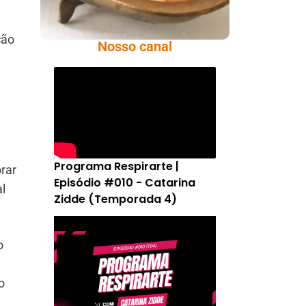
ção
Nosso canal
Programa Respirarte |
rar
Episódio #010 - Catarina
l
Zidde (Temporada 4)
o
o