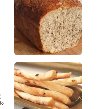
Comer Bem: Pão Low
Carb
Comer Bem:
Palitinhos De Cebola
E Salsa
),
ão,