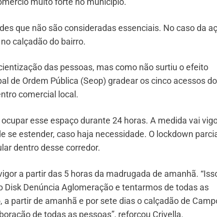
mércio muito forte no município.
ades que não são consideradas essenciais. No caso da a
o calçadão do bairro.
scientização das pessoas, mas como não surtiu o efeito
pal de Ordem Pública (Seop) gradear os cinco acessos do
tro comercial local.
 ocupar esse espaço durante 24 horas. A medida vai vigo
de se estender, caso haja necessidade. O lockdown parcia
lar dentro desse corredor.
vigor a partir das 5 horas da madrugada de amanhã. “Iss
no Disk Denúncia Aglomeração e tentarmos de todas as
 a partir de amanhã e por sete dias o calçadão de Camp
aboração de todas as pessoas”, reforçou Crivella.