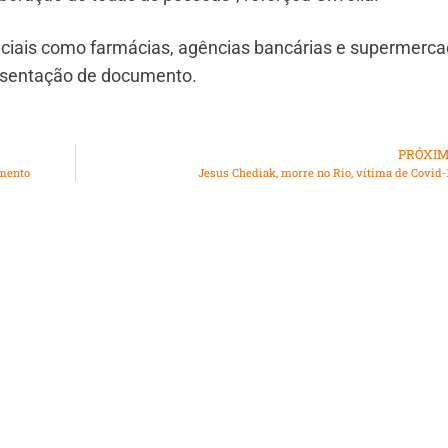
nciais como farmácias, agências bancárias e supermerc
resentação de documento.
PRÓXI
amento
Jesus Chediak, morre no Rio, vítima de Covid-