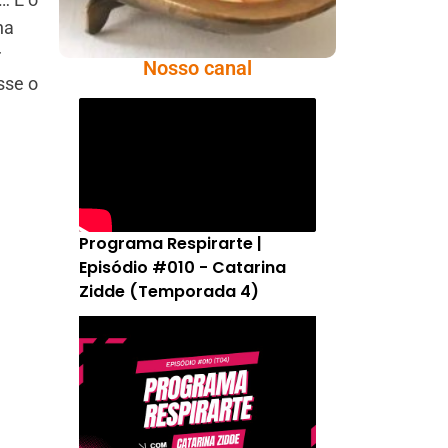
ha
r
Nosso canal
sse o
Programa Respirarte |
Episódio #010 - Catarina
Zidde (Temporada 4)