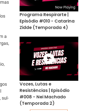
urmas
Now Playing
Programa Respirarte |
los
Episódio #010 - Catarina
Zidde (Temporada 4)
am a
rgas,
io,
Vozes, Lutas e
ogos
Resistências | Episódio
l
#008 - Nei Machado
 sul-
(Temporada 2)