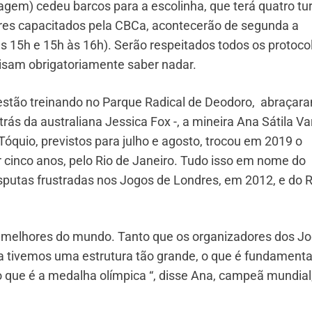
gem) cedeu barcos para a escolinha, que terá quatro t
ores capacitados pela CBCa, acontecerão de segunda a
às 15h e 15h às 16h). Serão respeitados todos os protoco
cisam obrigatoriamente saber nadar.
 estão treinando no Parque Radical de Deodoro, abraçar
trás da australiana Jessica Fox -, a mineira Ana Sátila Va
Tóquio, previstos para julho e agosto, trocou em 2019 o
 cinco anos, pelo Rio de Janeiro. Tudo isso em nome do
sputas frustradas nos Jogos de Londres, em 2012, e do R
s melhores do mundo. Tanto que os organizadores dos J
ca tivemos uma estrutura tão grande, o que é fundamenta
o que é a medalha olímpica “, disse Ana, campeã mundial,