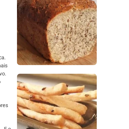
Comer Bem: Pão Low
Carb
ca.
mais
vo.
o
Comer Bem:
Palitinhos De Cebola
ores
E Salsa
… E o