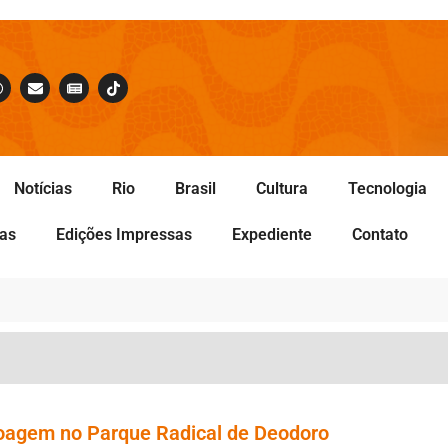
Notícias
Rio
Brasil
Cultura
Tecnologia
tas
Edições Impressas
Expediente
Contato
noagem no Parque Radical de Deodoro