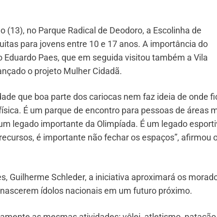
o (13), no Parque Radical de Deodoro, a Escolinha de
tas para jovens entre 10 e 17 anos. A importância do
to Eduardo Paes, que em seguida visitou também a Vila
lançado o projeto Mulher Cidadã.
ade que boa parte dos cariocas nem faz ideia de onde fi
 física. É um parque de encontro para pessoas de áreas 
um legado importante da Olimpíada. É um legado esporti
ursos, é importante não fechar os espaços”, afirmou 
s, Guilherme Schleder, a iniciativa aproximará os morad
e nascerem ídolos nacionais em um futuro próximo.
camente as mesmas atividades: vôlei, atletismo, natação