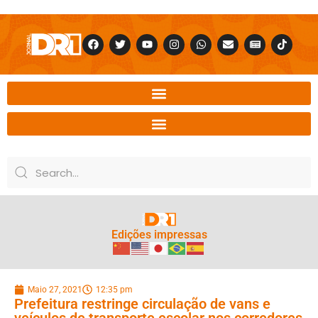
Edições impressas
Maio 27, 2021
12:35 pm
Prefeitura restringe circulação de vans e
veículos de transporte escolar nos corredores