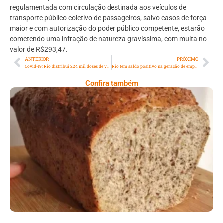
regulamentada com circulação destinada aos veículos de
transporte público coletivo de passageiros, salvo casos de força
maior e com autorização do poder público competente, estarão
cometendo uma infração de natureza gravíssima, com multa no
valor de R$293,47.
ANTERIOR
PRÓXIMO
Covid-19: Rio distribui 224 mil doses de vacinas a municípios
Rio tem saldo positivo na geração de empregos pelo 3º mês seguido
Confira também
Comer Bem: Pão Low Carb