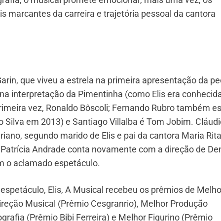
 marcantes da carreira e trajetória pessoal da cantora
 Garin, que viveu a estrela na primeira apresentação da p
na interpretação da Pimentinha (como Elis era conhecida
 primeira vez, Ronaldo Bôscoli; Fernando Rubro também es
o Silva em 2013) e Santiago Villalba é Tom Jobim. Cláudi
iano, segundo marido de Elis e pai da cantora Maria Rita
 Patrícia Andrade conta novamente com a direção de De
om o aclamado espetáculo.
spetáculo, Elis, A Musical recebeu os prêmios de Melho
ireção Musical (Prêmio Cesgranrio), Melhor Produção
rafia (Prêmio Bibi Ferreira) e Melhor Figurino (Prêmio