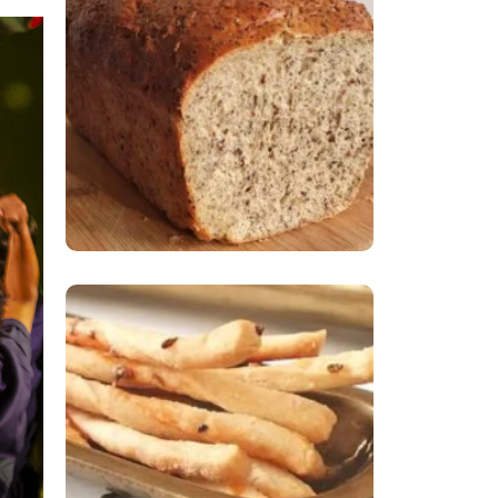
Comer Bem: Pão Low
Carb
Comer Bem:
Palitinhos De Cebola
E Salsa