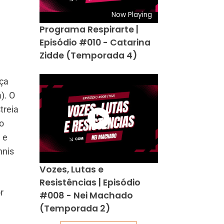
Now Playing
Programa Respirarte |
Episódio #010 - Catarina
Zidde (Temporada 4)
eça
). O
treia
o
 e
nnis
Vozes, Lutas e
Resistências | Episódio
r
#008 - Nei Machado
(Temporada 2)