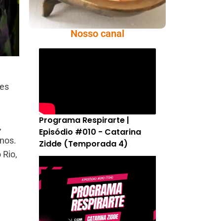
Nosso canal
des
Programa Respirarte |
,
Episódio #010 - Catarina
nos.
Zidde (Temporada 4)
 Rio,