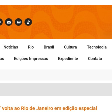
Notícias
Rio
Brasil
Cultura
Tecnologia
tas
Edições Impressas
Expediente
Contato
 volta ao Rio de Janeiro em edição especial