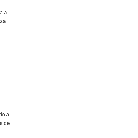
a a
eza
do a
s de