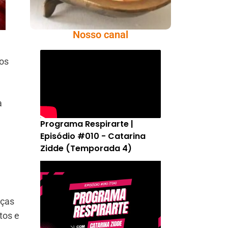
Nosso canal
tos
a
Programa Respirarte |
Episódio #010 - Catarina
Zidde (Temporada 4)
nças
tos e