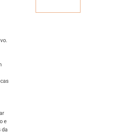
Veja mais
ivo.
m
icas
ar
o e
s da