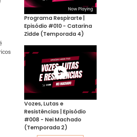
e
Now Playing
Programa Respirarte |
Episódio #010 - Catarina
Zidde (Temporada 4)
é
ricos
Vozes, Lutas e
Resistências | Episódio
#008 - Nei Machado
(Temporada 2)