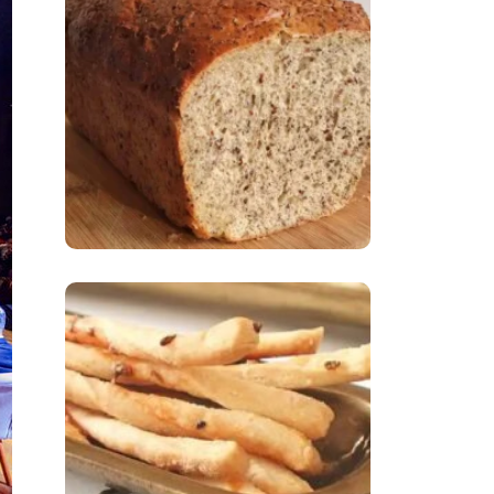
Comer Bem: Pão Low
Carb
Comer Bem:
Palitinhos De Cebola
E Salsa