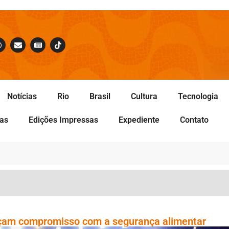
Notícias
Rio
Brasil
Cultura
Tecnologia
tas
Edições Impressas
Expediente
Contato
rçam compromisso com a segurança alimentar