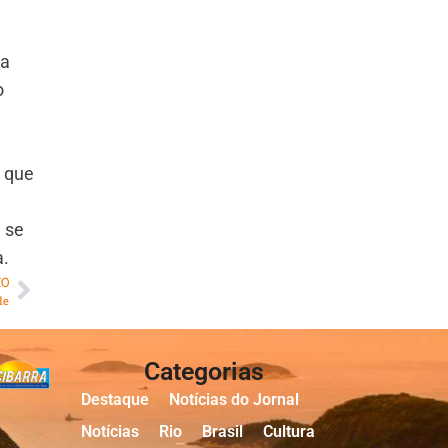
ma
o
, que
 se
a.
MO
de
Categorias
Destaque
Notícias do Jornal
Notícias
Rio
Brasil
Cultura