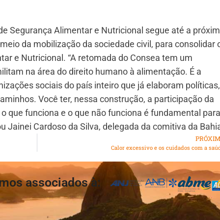
de Segurança Alimentar e Nutricional segue até a próxi
 meio da mobilização da sociedade civil, para consolidar 
tar e Nutricional. “A retomada do Consea tem um
litam na área do direito humano à alimentação. É a
zações sociais do país inteiro que já elaboram políticas
caminhos. Você ter, nessa construção, a participação da
o que funciona e o que não funciona é fundamental para
ou Jainei Cardoso da Silva, delegada da comitiva da Bahi
PRÓXI
Calor excessivo e os cuidados com a saú
mos associados à: