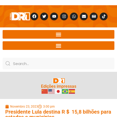
Edições impressas
Novembro 23, 2023
3:00 pm
Presidente Lula destina R＄ 15,8 bilhões para
estados e municípios