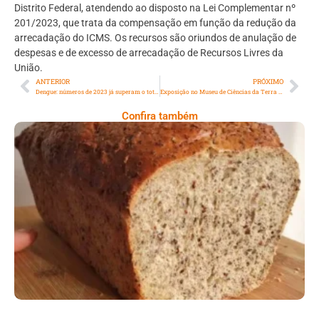
Distrito Federal, atendendo ao disposto na Lei Complementar nº
201/2023, que trata da compensação em função da redução da
arrecadação do ICMS. Os recursos são oriundos de anulação de
despesas e de excesso de arrecadação de Recursos Livres da
União.
ANTERIOR
PRÓXIMO
Dengue: números de 2023 já superam o total de casos registrado no ano passado
Exposição no Museu de Ciências da Terra comemora os 10 anos do regime de partilha de produção do pré-sal
Confira também
Comer Bem: Pão Low Carb