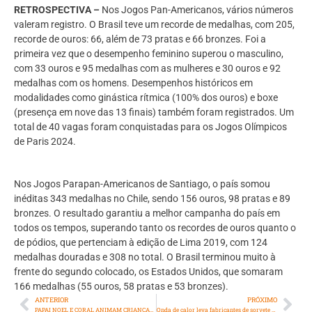
RETROSPECTIVA –
Nos Jogos Pan-Americanos, vários números
valeram registro. O Brasil teve um recorde de medalhas, com 205,
recorde de ouros: 66, além de 73 pratas e 66 bronzes. Foi a
primeira vez que o desempenho feminino superou o masculino,
com 33 ouros e 95 medalhas com as mulheres e 30 ouros e 92
medalhas com os homens. Desempenhos históricos em
modalidades como ginástica rítmica (100% dos ouros) e boxe
(presença em nove das 13 finais) também foram registrados. Um
total de 40 vagas foram conquistadas para os Jogos Olímpicos
de Paris 2024.
Nos Jogos Parapan-Americanos de Santiago, o país somou
inéditas 343 medalhas no Chile, sendo 156 ouros, 98 pratas e 89
bronzes. O resultado garantiu a melhor campanha do país em
todos os tempos, superando tanto os recordes de ouros quanto o
de pódios, que pertenciam à edição de Lima 2019, com 124
medalhas douradas e 308 no total. O Brasil terminou muito à
frente do segundo colocado, os Estados Unidos, que somaram
166 medalhas (55 ouros, 58 pratas e 53 bronzes).
ANTERIOR
PRÓXIMO
PAPAI NOEL E CORAL ANIMAM CRIANÇAS NO HOSPITAL SOUZA AGUIAR
Onda de calor leva fabricantes de sorvete a investirem em processos mais eficientes e sustentáveis