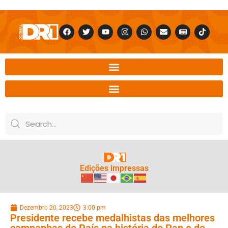
Edições impressas
Dezembro 20, 2023
3:00 pm
Presidente recebe medalhistas das melhores
campanhas do País na história do Pan e do