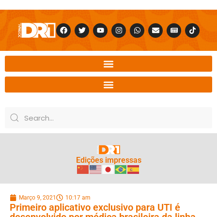
Edições impressas
Março 9, 2021
10:17 am
Primeiro aplicativo exclusivo para UTI é
desenvolvido por médica brasileira da linha