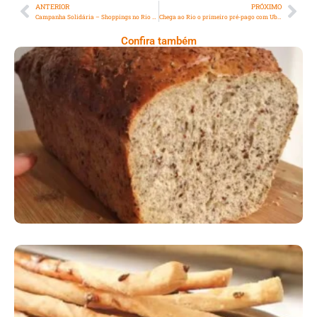
ANTERIOR
PRÓXIMO
Campanha Solidária – Shoppings no Rio de Janeiro realizam campanha para a Volta às Aulas
Chega ao Rio o primeiro pré-pago com Uber Driver ilimitado
Confira também
Comer Bem: Pão Low Carb
Comer Bem: Palitinhos De Cebola E Salsa