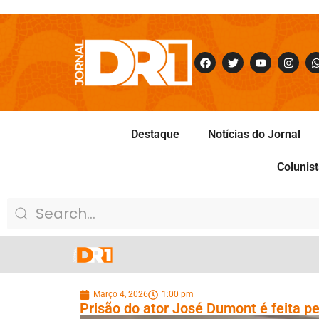
Destaque
Notícias do Jornal
Colunis
Março 4, 2026
1:00 pm
Prisão do ator José Dumont é feita pe