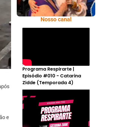
Nosso canal
Programa Respirarte |
Episódio #010 - Catarina
Zidde (Temporada 4)
 após
ão e