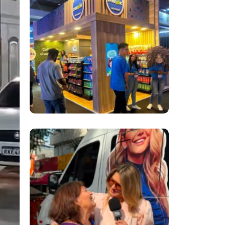
Inovação No Brasil
Com A Participação
Do Prezunic No Rio
Innovation Week
2026
​Segurança Pública
Lidera Queixas De
Moradores Do Rio Em
Escuta Promovida
Por Antônia
Fontenelle