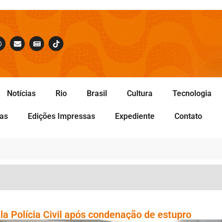
Notícias
Rio
Brasil
Cultura
Tecnologia
tas
Edições Impressas
Expediente
Contato
la Polícia Civil após condenação de estupro