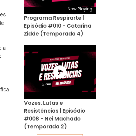
Now Playing
ões
Programa Respirarte |
de
Episódio #010 - Catarina
Zidde (Temporada 4)
e a
s
fica
Vozes, Lutas e
Resistências | Episódio
#008 - Nei Machado
(Temporada 2)