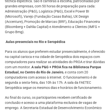
técnica específica. São 8 carreiras à escolha, patrocinadas por
grandes empresas, com 50 horas de preparação para cada:
Administração (P&G), Logística (P&G), Excel e Power BI
(Microsoft), Varejo (Fundação Casas Bahia), UX Design
(Accenture), Promoção de Marcas (BRF), Educação Financeira
(Bloomberg + Dahlia Capital) e Atendimento a Clientes (IMFG +
Grupo Bmg).
Aulas presenciais no Rio e Seropédica
Para os alunos que preferem estudar presencialmente, é oferecido
na capital carioca e na cidade de Seropédica dois espaços com
computadores para realizar as atividades do PROA e tirar dúvidas
com um monitor.
A sala P&G + PROA fica na Biblioteca Parque
Estadual, no Centro do Rio de Janeiro
, e conta com 20
computadores com acesso à internet. O funcionamento é de
segunda a sexta-feira, das 10h às 17h. A sala da FAETEC
Seropédica segue os mesmos dias e horários de funcionamento.
Ao final do curso, os participantes recebem certificado de
conclusão e acesso a uma plataforma exclusiva de vagas de
emprego. A Secretaria Estadual de Desenvolvimento Econômico