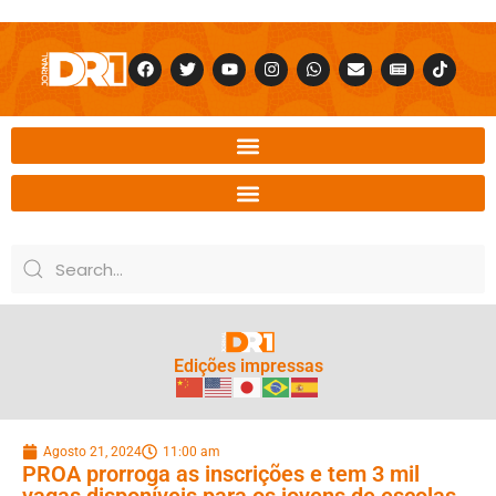
Edições impressas
Agosto 21, 2024
11:00 am
PROA prorroga as inscrições e tem 3 mil
vagas disponíveis para os jovens de escolas