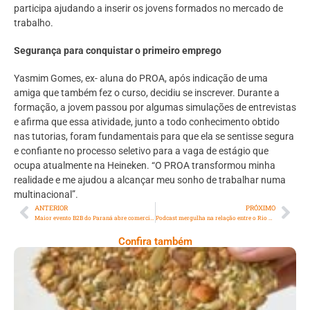
participa ajudando a inserir os jovens formados no mercado de
trabalho.
Segurança para conquistar o primeiro emprego
Yasmim Gomes, ex- aluna do PROA, após indicação de uma
amiga que também fez o curso, decidiu se inscrever. Durante a
formação, a jovem passou por algumas simulações de entrevistas
e afirma que essa atividade, junto a todo conhecimento obtido
nas tutorias, foram fundamentais para que ela se sentisse segura
e confiante no processo seletivo para a vaga de estágio que
ocupa atualmente na Heineken. “O PROA transformou minha
realidade e me ajudou a alcançar meu sonho de trabalhar numa
multinacional”.
ANTERIOR
PRÓXIMO
Maior evento B2B do Paraná abre comercialização para expositores
Podcast mergulha na relação entre o Rio de Janeiro e o Oceano Atlântico
Confira também