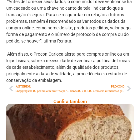
“Antes de fornecer seus dados, o consumidor deve verificar se há
um cadeado ou uma chave no canto da tela, indicando que a
transação é segura. Para se resguardar em relação a futuros
problemas, também é recomendado salvar todos os dados da
compra online, como nome do site, produtos pedidos, valor pago,
forma de pagamento e o número de protocolo da compra ou do
pedido, se houver”, afirma Renata.
Além disso, o Procon Carioca alerta para compras online ou em
lojas físicas, sobre a necessidade de verificar a política de trocas
de cada estabelecimento, além da qualidade dos produtos,
principalmente a data de validade, a procedência e o estado de
conservação da embalagem.
ANTERIOR
PRÓXIMO
Shoppings no RJ promovem mutirão para tirar dúvidas sobre declaração do Imposto de Renda (IRPF)
Senac RJ e CRCRJ oferecem minicursos gratuitos de tecnologia, comunicação, departamento pessoal, tributário e fiscal no Centro do Rio
Confira também
Comer Bem: Pão Low Carb