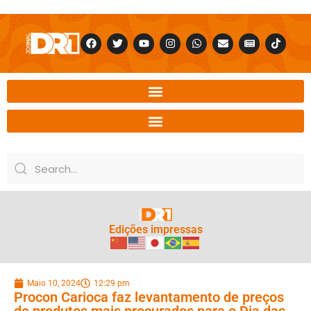
Edições impressas
Maio 10, 2024
12:29 pm
Procon Carioca faz levantamento de preços
de produtos mais procurados para o Dia das