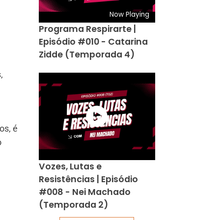
Now Playing
Programa Respirarte |
Episódio #010 - Catarina
Zidde (Temporada 4)
,
os, é
o
Vozes, Lutas e
Resistências | Episódio
#008 - Nei Machado
(Temporada 2)