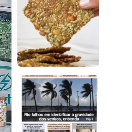
Comer Bem: Cracker
De Sementes
Ano X – Número 366
01 A 07 De Agosto De
2026