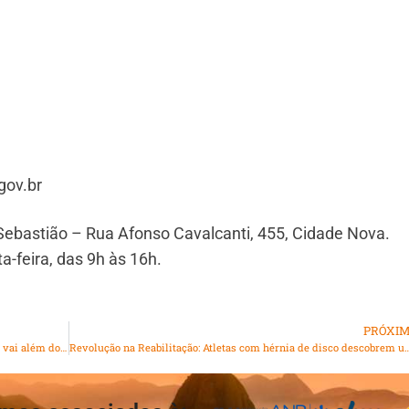
gov.br
Sebastião – Rua Afonso Cavalcanti, 455, Cidade Nova.
-feira, das 9h às 16h.
PRÓXI
Com “Olhares Cariocas” a Estação Primeira de Mangueira vai além do samba com o ensino da produção audiovisual para os jovens em sua quadra
Revolução na Reabilitação: Atletas com hérnia de disco descobrem uma nova chance com tratamento inovador 