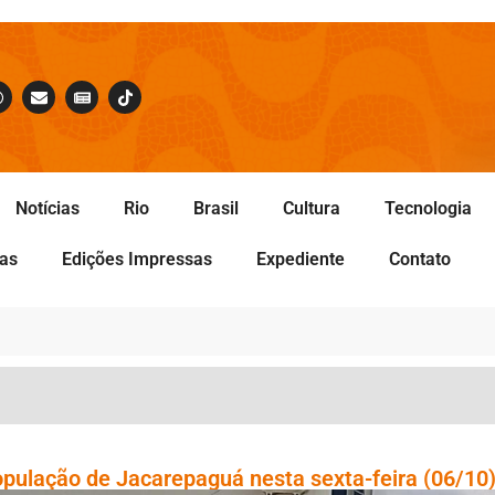
Notícias
Rio
Brasil
Cultura
Tecnologia
tas
Edições Impressas
Expediente
Contato
opulação de Jacarepaguá nesta sexta-feira (06/10