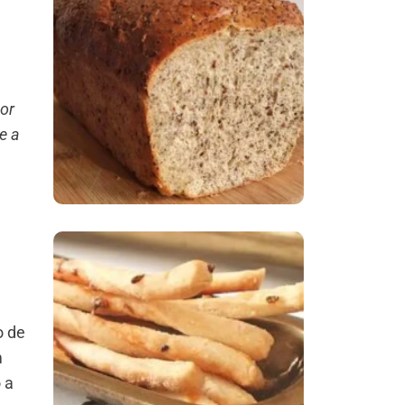
Comer Bem: Pão Low
Carb
or
e a
Comer Bem:
Palitinhos De Cebola
o de
E Salsa
m
 a