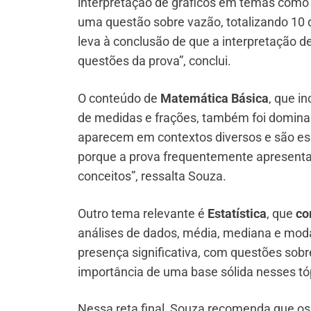
interpretação de gráficos em temas como
uma questão sobre vazão, totalizando 10 
leva à conclusão de que a interpretação d
questões da prova”, conclui.
O conteúdo de
Matemática Básica
, que i
de medidas e frações, também foi domina
aparecem em contextos diversos e são es
porque a prova frequentemente apresent
conceitos”, ressalta Souza.
Outro tema relevante é
Estatística
, que
co
análises de dados, média, mediana e mod
presença significativa, com questões sobr
importância de uma base sólida nesses tó
Nessa reta final, Souza recomenda que o