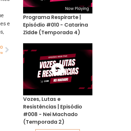
Now Playing
ue
Programa Respirarte |
tes e
Episódio #010 - Catarina
s,
Zidde (Temporada 4)
MO
ro
Vozes, Lutas e
Resistências | Episódio
#008 - Nei Machado
(Temporada 2)