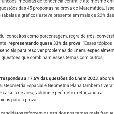
 funções, medidas de tendência central e até mesmo em
questões das 45 propostas na prova de Matemática. Iss
e tabelas e gráficos esteve presente em mais de 22% das
nclui conceitos como porcentagem, regra de três, convers
nte,
representando quase 33% da prova
. “Esses tópicos
senciais para resolver problemas do Enem, especialmen
a questões que combinam esses temas com outros
rrespondeu a 17,6% das questões do Enem 2023
, abord
a. Geometria Espacial e Geometria Plana também tiver
e cálculo de área, volume e perímetro, reforçando a
picos para a prova.
s candidatos reforcem os estudos nos temas mais freque