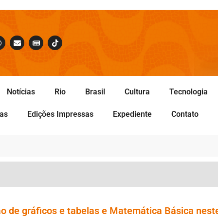
Notícias
Rio
Brasil
Cultura
Tecnologia
tas
Edições Impressas
Expediente
Contato
o de gráficos e tabelas e Matemática Básica nest