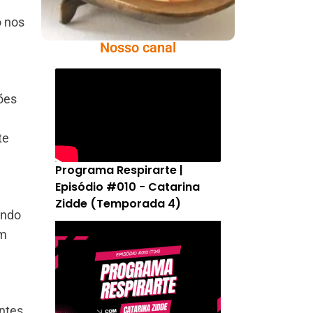
o nos
Nosso canal
ões
te
Programa Respirarte |
Episódio #010 - Catarina
Zidde (Temporada 4)
ando
am
ntes