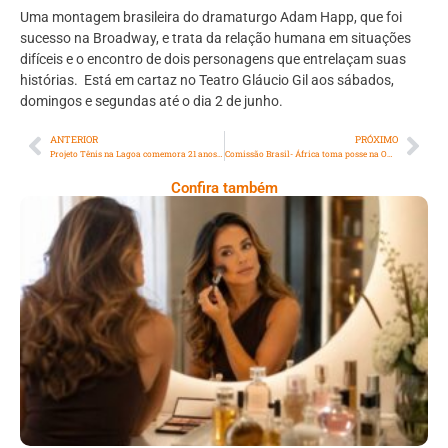
Uma montagem brasileira do dramaturgo Adam Happ, que foi
sucesso na Broadway, e trata da relação humana em situações
difíceis e o encontro de dois personagens que entrelaçam suas
histórias. Está em cartaz no Teatro Gláucio Gil aos sábados,
domingos e segundas até o dia 2 de junho.
ANTERIOR
PRÓXIMO
Projeto Tênis na Lagoa comemora 21 anos de existência e faz festa de 80 anos para seu padrinho, Thomaz Koch
Comissão Brasil- África toma posse na OAB/RJ
Confira também
O Luxo Acessível Impulsiona O Mercado