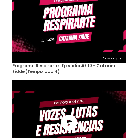
Now Playing
Programa Respirarte | Episódio #010 - Catarina
Zidde (Temporada 4)