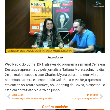
Reprodução
Web Rádio do Jornal DR1, através do programa semanal Cena em
Destaque apresentado pela jornalista Tatiana Moretzsohn, no dia
26 de maio recebeu o ator Charles Myara para uma entrevista
sobre sua carreira e o espetáculo Cala Boca e Me Beija que está
em cartaz no Teatro Vanucci, no Shopping da Gávea, o espetáculo
está em cartaz até o dia 26 de junho.
ANTERIOR
PRÓXIMO
G10 reúne grandes nomes do empreendedorismo no auditório do Sebrae no Rio
XL Programa Inspira Ação
Confira também