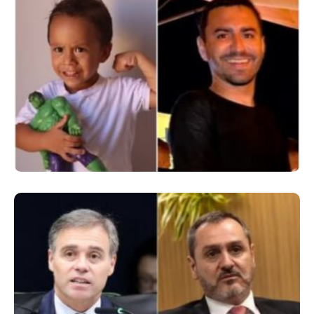
Comoção Marca Despedida De Menino De 3
Anos E Reacende Debate Sobre Proteção À
Infância
Superintendentes Da Polícia Federal
Manifestam Apoio Ao Diretor-Geral Em
Meio A Tensão Com O STF