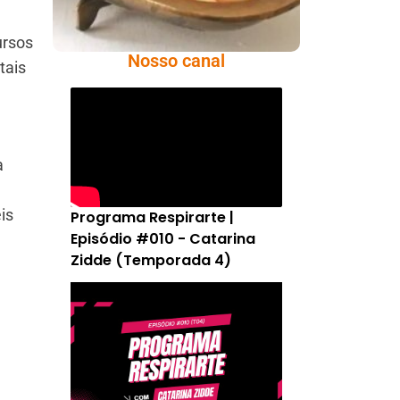
ursos
Nosso canal
tais
a
is
Programa Respirarte |
Episódio #010 - Catarina
Zidde (Temporada 4)