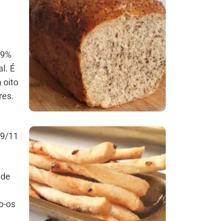
Comer Bem: Pão Low
Carb
59%
l. É
 oito
res.
29/11
Comer Bem:
Palitinhos De Cebola
ade
E Salsa
o-os