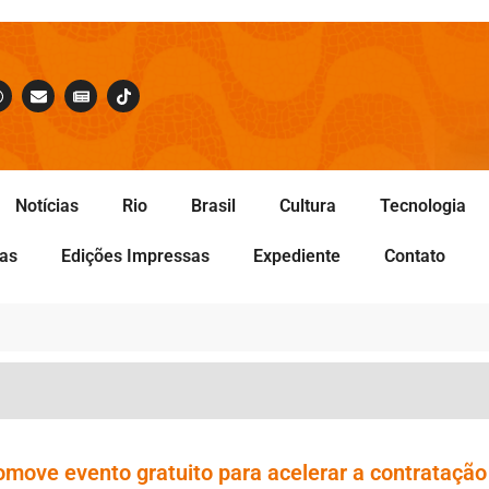
Notícias
Rio
Brasil
Cultura
Tecnologia
tas
Edições Impressas
Expediente
Contato
omove evento gratuito para acelerar a contratação