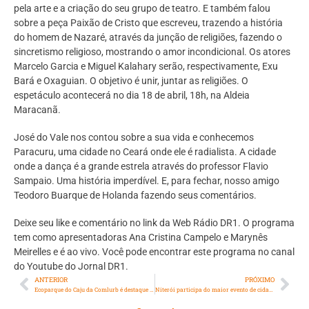
pela arte e a criação do seu grupo de teatro. E também falou
sobre a peça Paixão de Cristo que escreveu, trazendo a história
do homem de Nazaré, através da junção de religiões, fazendo o
sincretismo religioso, mostrando o amor incondicional. Os atores
Marcelo Garcia e Miguel Kalahary serão, respectivamente, Exu
Bará e Oxaguian. O objetivo é unir, juntar as religiões. O
espetáculo acontecerá no dia 18 de abril, 18h, na Aldeia
Maracanã.
José do Vale nos contou sobre a sua vida e conhecemos
Paracuru, uma cidade no Ceará onde ele é radialista. A cidade
onde a dança é a grande estrela através do professor Flavio
Sampaio. Uma história imperdível. E, para fechar, nosso amigo
Teodoro Buarque de Holanda fazendo seus comentários.
Deixe seu like e comentário no link da Web Rádio DR1. O programa
tem como apresentadoras Ana Cristina Campelo e Marynês
Meirelles e é ao vivo. Você pode encontrar este programa no canal
do Youtube do Jornal DR1.
ANTERIOR
PRÓXIMO
Ecoparque do Caju da Comlurb é destaque em conferência internacional sobre clima
Niterói participa do maior evento de cidades inteligentes das Américas