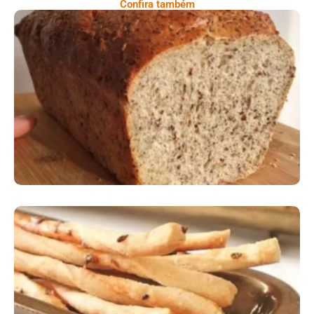
Confira também
Comer Bem: Pão Low Carb
Comer Bem: Palitinhos De Cebola E Salsa