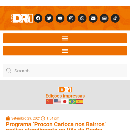
Edições impressas
Setembro 29, 2021
1:54 pm
Programa ‘Procon Carioca nos Bairros’
realiza atendimento na Vila da Penha