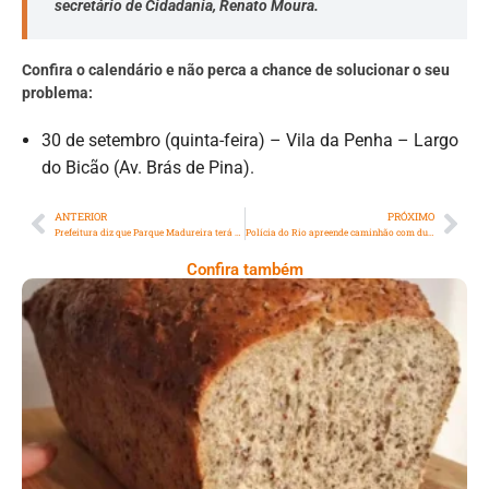
secretário de Cidadania, Renato Moura.
Confira o calendário e não perca a chance de solucionar o seu
problema:
30 de setembro (quinta-feira) – Vila da Penha – Largo
do Bicão (Av. Brás de Pina).
ANTERIOR
PRÓXIMO
Prefeitura diz que Parque Madureira terá a maior horta urbana do mundo
Polícia do Rio apreende caminhão com duas toneladas de maconha
Confira também
Comer Bem: Pão Low Carb