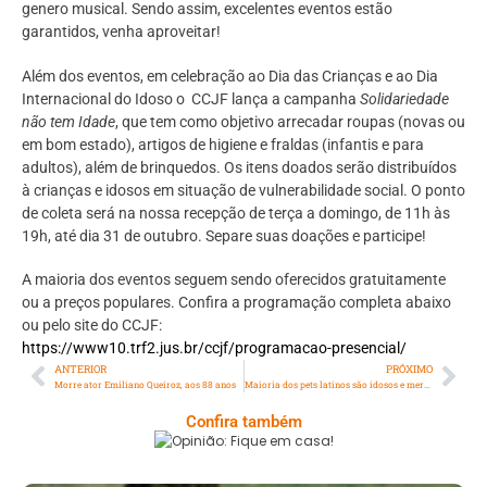
genero musical. Sendo assim, excelentes eventos estão
garantidos, venha aproveitar!
Além dos eventos, em celebração ao Dia das Crianças e ao Dia
Internacional do Idoso o CCJF lança a campanha
Solidariedade
não tem Idade
, que tem como objetivo arrecadar roupas (novas ou
em bom estado), artigos de higiene e fraldas (infantis e para
adultos), além de brinquedos. Os itens doados serão distribuídos
à crianças e idosos em situação de vulnerabilidade social. O ponto
de coleta será na nossa recepção de terça a domingo, de 11h às
19h, até dia 31 de outubro. Separe suas doações e participe!
A maioria dos eventos seguem sendo oferecidos gratuitamente
ou a preços populares. Confira a programação completa abaixo
ou pelo site do CCJF:
https://www10.trf2.jus.br/ccjf/programacao-presencial/
ANTERIOR
PRÓXIMO
Morre ator Emiliano Queiroz, aos 88 anos
Maioria dos pets latinos são idosos e merecem cuidados especiais
Confira também
Opinião: Fique Em Casa!