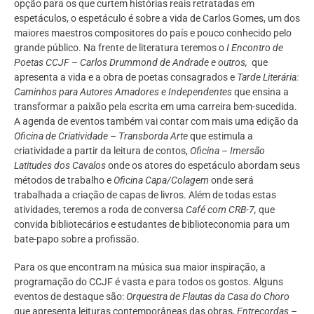
opção para os que curtem histórias reais retratadas em
espetáculos, o espetáculo é sobre a vida de Carlos Gomes, um dos
maiores maestros compositores do país e pouco conhecido pelo
grande público. Na frente de literatura teremos o
I Encontro de
Poetas CCJF – Carlos Drummond de Andrade e outros,
que
apresenta a vida e a obra de poetas consagrados e
Tarde Literária:
Caminhos para Autores Amadores e Independentes
que ensina a
transformar a paixão pela escrita em uma carreira bem-sucedida.
A agenda de eventos também vai contar com mais uma edição da
Oficina de Criatividade – Transborda Arte
que estimula a
criatividade a partir da leitura de contos,
Oficina – Imersão
Latitudes dos Cavalos
onde os atores do espetáculo abordam seus
métodos de trabalho e
Oficina
Capa/Colagem
onde será
trabalhada a criação de capas de livros. Além de todas estas
atividades, teremos a roda de conversa
Café com CRB-7,
que
convida bibliotecários e estudantes de biblioteconomia para um
bate-papo sobre a profissão.
Para os que encontram na música sua maior inspiração, a
programação do CCJF é vasta e para todos os gostos. Alguns
eventos de destaque são:
Orquestra de Flautas da Casa do Choro
que apresenta leituras contemporâneas das obras,
Entrecordas –