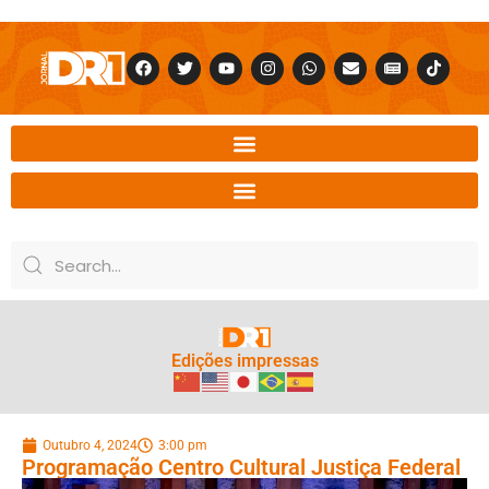
Edições impressas
Outubro 4, 2024
3:00 pm
Programação Centro Cultural Justiça Federal