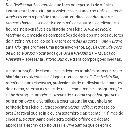
Duo Bevilacqua Assumpção
que foca no repertório de música
instrumental brasileira para violoncelo e piano,
Trio Callas – Turnê
Américas
com repertório tradicional erudito,
Leandro Braga e
Marcus Thadeu – Dedicatória c
om músicas autorais dedicadas a
figuras indispensáveis da história brasileira,
A Vila de Noel e
Martinho
que mescla as composições de dois dos maiores autores
da história musical do país,
O som de todas as cores – show Bruno
Lara Trio
que promete uma noite envolvente,
Equale Convida Coro
de Bolso e Grupo Vocal Boca que Usa
e
Prelúdio 21 – Música do
Presente – apresenta Trítono Duo
que trará composições inéditas.
A programação de cinema e cine debates também promete trazer
histórias envolventes e diálogos interessantes. O
Festival do Rio,
referência para cineastas, profissionais do audiovisual e amantes
do cinema, retorna às salas do CCJF com uma bela programação.
Cabe destaque também a
Mostra de Cinema Espanhol,
que vem
para promover a diversificada cinematografia espanhola no
território brasileiro, a
Retrospectiva Sérgio Tréfaut: regresso ao
Brasil,
festival que se iniciou em setembro e apresenta 11 filmes do
cineasta,
Doutor Gama
onde será exibido o filme e o debate
abordará a escravidão no Brasil e
Cine Samba
que celebra o