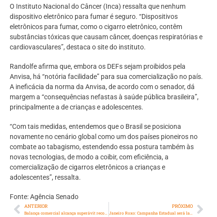
O Instituto Nacional do Câncer (Inca) ressalta que nenhum
dispositivo eletrônico para fumar é seguro. “Dispositivos
eletrônicos para fumar, como o cigarro eletrônico, contêm
substâncias tóxicas que causam câncer, doenças respiratórias e
cardiovasculares”, destaca o site do instituto.
Randolfe afirma que, embora os DEFs sejam proibidos pela
Anvisa, há “notória facilidade” para sua comercialização no país.
A ineficácia da norma da Anvisa, de acordo com o senador, dá
margem a “consequências nefastas à saúde pública brasileira”,
principalmente a de crianças e adolescentes.
“Com tais medidas, entendemos que o Brasil se posiciona
novamente no cenário global como um dos países pioneiros no
combate ao tabagismo, estendendo essa postura também às
novas tecnologias, de modo a coibir, com eficiência, a
comercialização de cigarros eletrônicos a crianças e
adolescentes”, ressalta.
Fonte: Agência Senado
ANTERIOR
PRÓXIMO
Balança comercial alcança superávit recorde de US$ 98,84 bilhões em 2023
Janeiro Roxo: Campanha Estadual será lançada em quilombo em Magé