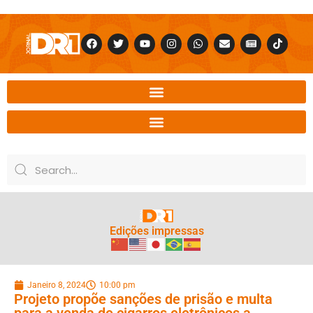
Edições impressas
Janeiro 8, 2024
10:00 pm
Projeto propõe sanções de prisão e multa
para a venda de cigarros eletrônicos a