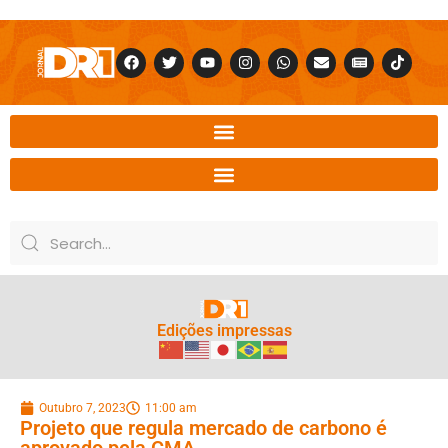
Edições impressas
Outubro 7, 2023
11:00 am
Projeto que regula mercado de carbono é
aprovado pela CMA