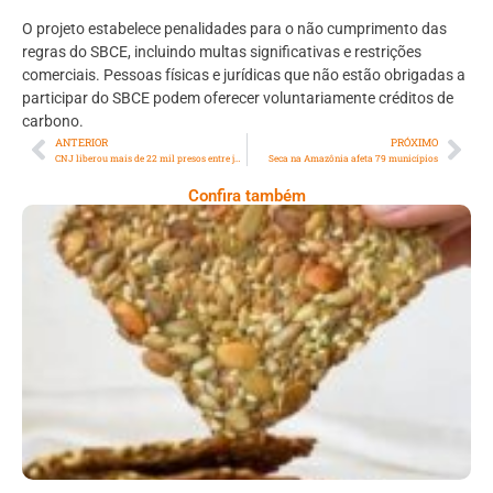
O projeto estabelece penalidades para o não cumprimento das
regras do SBCE, incluindo multas significativas e restrições
comerciais. Pessoas físicas e jurídicas que não estão obrigadas a
participar do SBCE podem oferecer voluntariamente créditos de
carbono.
ANTERIOR
PRÓXIMO
CNJ liberou mais de 22 mil presos entre junho e agosto de 2023
Seca na Amazônia afeta 79 municípios
Confira também
Comer Bem: Cracker De Sementes