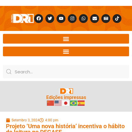
Edições impressas
Setembro 3, 2024
4:00 pm
Projeto ‘Uma nova história’ incentiva o hábito
de leitura no DEGASE