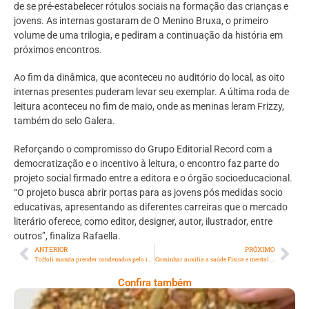
de se pré-estabelecer rótulos sociais na formação das crianças e
jovens. As internas gostaram de O Menino Bruxa, o primeiro
volume de uma trilogia, e pediram a continuação da história em
próximos encontros.
Ao fim da dinâmica, que aconteceu no auditório do local, as oito
internas presentes puderam levar seu exemplar. A última roda de
leitura aconteceu no fim de maio, onde as meninas leram Frizzy,
também do selo Galera.
Reforçando o compromisso do Grupo Editorial Record com a
democratização e o incentivo à leitura, o encontro faz parte do
projeto social firmado entre a editora e o órgão socioeducacional.
“O projeto busca abrir portas para as jovens pós medidas socio
educativas, apresentando as diferentes carreiras que o mercado
literário oferece, como editor, designer, autor, ilustrador, entre
outros”, finaliza Rafaella.
ANTERIOR
PRÓXIMO
Toffoli manda prender condenados pelo incêndio na Boate Kiss
Caminhar auxilia a saúde Física e mental dos cães
Confira também