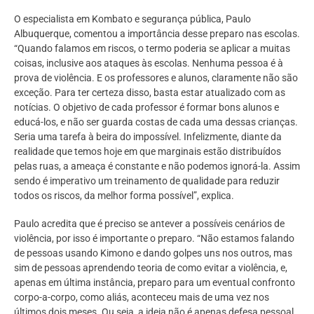
O especialista em Kombato e segurança pública, Paulo
Albuquerque, comentou a importância desse preparo nas escolas.
“Quando falamos em riscos, o termo poderia se aplicar a muitas
coisas, inclusive aos ataques às escolas. Nenhuma pessoa é à
prova de violência. E os professores e alunos, claramente não são
exceção. Para ter certeza disso, basta estar atualizado com as
notícias. O objetivo de cada professor é formar bons alunos e
educá-los, e não ser guarda costas de cada uma dessas crianças.
Seria uma tarefa à beira do impossível. Infelizmente, diante da
realidade que temos hoje em que marginais estão distribuídos
pelas ruas, a ameaça é constante e não podemos ignorá-la. Assim
sendo é imperativo um treinamento de qualidade para reduzir
todos os riscos, da melhor forma possível”, explica.
Paulo acredita que é preciso se antever a possíveis cenários de
violência, por isso é importante o preparo. “Não estamos falando
de pessoas usando Kimono e dando golpes uns nos outros, mas
sim de pessoas aprendendo teoria de como evitar a violência, e,
apenas em última instância, preparo para um eventual confronto
corpo-a-corpo, como aliás, aconteceu mais de uma vez nos
últimos dois meses. Ou seja, a ideia não é apenas defesa pessoal