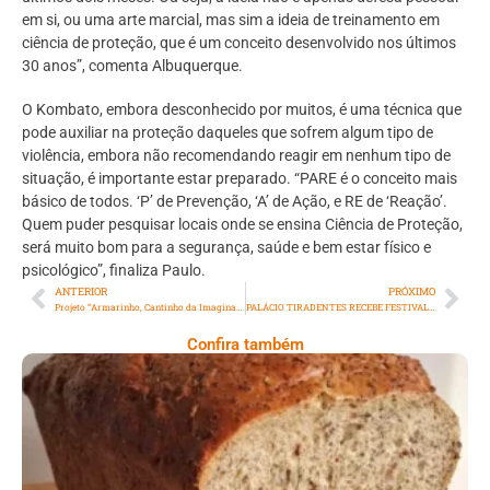
em si, ou uma arte marcial, mas sim a ideia de treinamento em
ciência de proteção, que é um conceito desenvolvido nos últimos
30 anos”, comenta Albuquerque.
O Kombato, embora desconhecido por muitos, é uma técnica que
pode auxiliar na proteção daqueles que sofrem algum tipo de
violência, embora não recomendando reagir em nenhum tipo de
situação, é importante estar preparado. “PARE é o conceito mais
básico de todos. ‘P’ de Prevenção, ‘A’ de Ação, e RE de ‘Reação’.
Quem puder pesquisar locais onde se ensina Ciência de Proteção,
será muito bom para a segurança, saúde e bem estar físico e
psicológico”, finaliza Paulo.
ANTERIOR
PRÓXIMO
Projeto “Armarinho, Cantinho da Imaginação” aproxima crianças das artes cênicas em Nova Iguaçu
PALÁCIO TIRADENTES RECEBE FESTIVAL DE MÚSICA E ARQUITETURA
Confira também
Comer Bem: Pão Low Carb