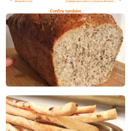
Momento Lives
Conheça mais sobre a Literatura Brasileira com obras clássicas
Confira também
Comer Bem: Pão Low Carb
Comer Bem: Palitinhos De Cebola E Salsa