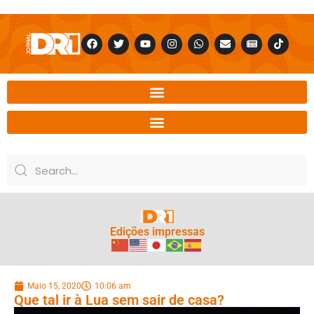
Edições impressas
Maio 15, 2020
10:06 am
Que tal ir à Lua sem sair de casa?