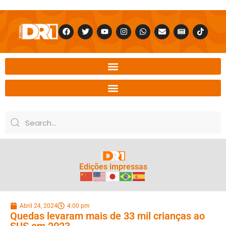
Edições impressas
Abril 24, 2024
4:00 pm
Quedas levaram mais de 33 mil crianças ao
SUS em 2023