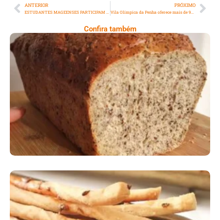
ANTERIOR
PRÓXIMO
ESTUDANTES MAGEENSES PARTICIPAM DO PRÊMIO MPT NA ESCOLA
Vila Olímpica da Penha oferece mais de 900 vagas gratuitas para diversas atividades esportivas, incluindo novas turmas e modalidades
Confira também
Comer Bem: Pão Low Carb
Comer Bem: Palitinhos De Cebola E Salsa