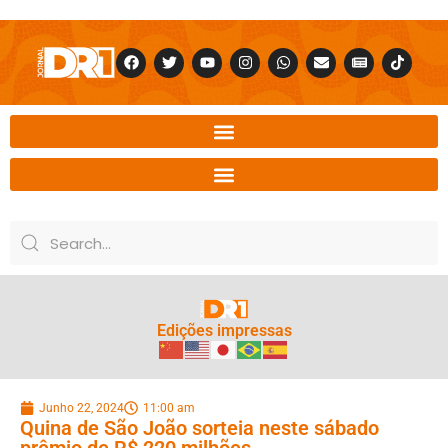
Edições impressas
Junho 22, 2024
11:00 am
Quina de São João sorteia neste sábado
prêmio de R$ 220 milhões