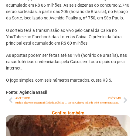
acumulado em R$ 86 milhões. As seis dezenas do concurso 2.740
serão sorteadas, a partir das 20h (horário de Brasília), no Espaço
da Sorte, localizado na Avenida Paulista, nº 750, em São Paulo.
O sorteio terá a transmissão ao vivo pelo canal da Caixa no
YouTube e no Facebook das Loterias Caixa. O prêmio da faixa
principal está acumulado em R$ 60 milhões.
As apostas podem ser feitas até as 19h (horário de Brasília), nas
casas lotéricas credenciadas pela Caixa, em todo o país ou pela
internet.
O jogo simples, com seis números marcados, custa R$ 5.
Fonte: Agência Brasil
ANTERIOR
PRÓXIMO
Ondas, shows e sustentabilidade: público da WSL conta com ações exclusivas de Corona em Saquarema no RJ
Dona Celeste, mãe de Pelé, morre em Santos aos 101 anos de idade
Confira também