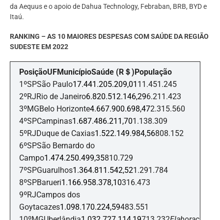
da Aequus e o apoio de Dahua Technology, Febraban, BRB, BYD e
Itaú.
RANKING – AS 10 MAIORES DESPESAS COM SAÚDE DA REGIÃO
SUDESTE EM 2022
PosiçãoUFMunicípioSaúde (R＄)População
1ºSPSão Paulo
17.441.205.209,01
11.451.245
2ºRJRio de Janeiro
6.820.512.146,29
6.211.423
3ºMGBelo Horizonte
4.667.900.698,47
2.315.560
4ºSPCampinas
1.687.486.211,70
1.138.309
5ºRJDuque de Caxias
1.522.149.984,56
808.152
6ºSPSão Bernardo do
Campo
1.474.250.499,35
810.729
7ºSPGuarulhos
1.364.811.542,52
1.291.784
8ºSPBarueri
1.166.958.378,10
316.473
9ºRJCampos dos
Goytacazes
1.098.170.224,59
483.551
10ºMGUberlândia
1.032.727.114,19
713.232
Elaboraç