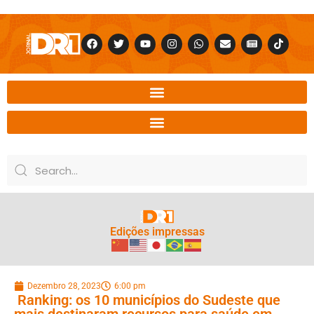
Edições impressas
Dezembro 28, 2023
6:00 pm
Ranking: os 10 municípios do Sudeste que
mais destinaram recursos para saúde em