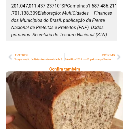
201.047,01
1.437.23710°SPCampinas
1.687.486.211
,70
1.138.309
Elaboração: MultiCidades – Finanças
dos Municípios do Brasil,
publicação da Frente
Nacional de Prefeitas e Prefeitos (FNP). Dados
primários: Secretaria do Tesouro Nacional (STN).
ANTERIOR
PRÓXIMO
Programação de férias inclui corrida de São Sebastiãozinho
Réveillon 2024 nos 12 palcos espalhados pela cidade do Rio de Janeiro
Confira também
Comer Bem: Pão Low Carb