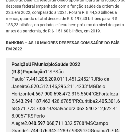
Dados do Balanço Anual da União apontam para uma redução da
despesa federal empenhada com a função saúde da ordem de
22% em 2022, comparado a 2021. Foram R＄ 44,20 bilhões a
menos, quando o total desceu de R＄ 197,43 bilhões para R＄
153,23 bilhões, no período, e ficou bem próximo do nível do gasto
antes da pandemia, de R＄ 151,60 bilhões, em 2019.
RANKING – AS 10 MAIORES DESPESAS COM SAÚDE DO PAÍS
EM 2022
Posição
UF
Município
Saúde 2022
(R＄)
População
1°SPSão
Paulo
17.441.205.209,01
11.451.2452°RJRio de
Janeiro
6.820.512.146,29
6.211.4233°MGBelo
Horizonte
4.667.900.698,47
2.315.5604°CEFortaleza
2.643.294.187,46
2.428.6785°PRCuritiba
2.405.301.6
58,57
1.773.7336°BASalvador
2.062.540.212,62
2.41
8.0057°RSPorto
Alegre
2.048.597.068,71
1.332.5708°MSCampo
Grande
1.744.076.342,12
897.9389°GOGoiânia
1.704.