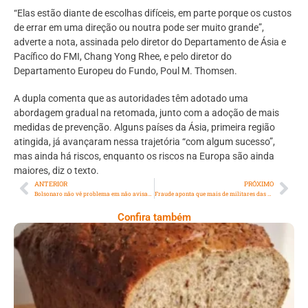
“Elas estão diante de escolhas difíceis, em parte porque os custos
de errar em uma direção ou noutra pode ser muito grande”,
adverte a nota, assinada pelo diretor do Departamento de Ásia e
Pacífico do FMI, Chang Yong Rhee, e pelo diretor do
Departamento Europeu do Fundo, Poul M. Thomsen.
A dupla comenta que as autoridades têm adotado uma
abordagem gradual na retomada, junto com a adoção de mais
medidas de prevenção. Alguns países da Ásia, primeira região
atingida, já avançaram nessa trajetória “com algum sucesso”,
mas ainda há riscos, enquanto os riscos na Europa são ainda
maiores, diz o texto.
ANTERIOR
PRÓXIMO
Bolsonaro não vê problema em não avisar Teich sobre decreto de serviços essenciais
Fraude aponta que mais de militares das Forças Armadas receberam indevidamente o auxílio emergencial
Confira também
Comer Bem: Pão Low Carb