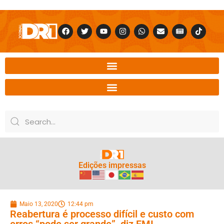
Edições impressas
Maio 13, 2020
12:44 pm
Reabertura é processo difícil e custo com
erros “pode ser grande”, diz FMI