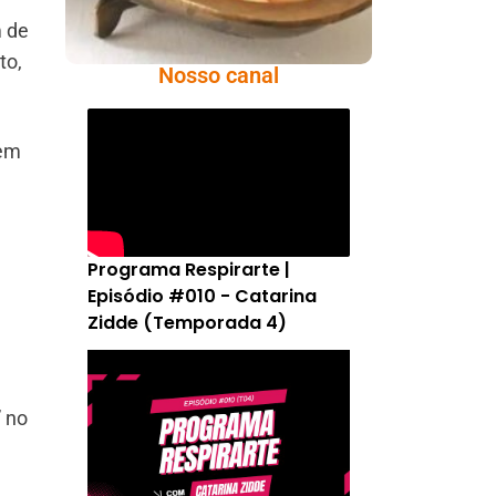
m de
to,
Nosso canal
sem
Programa Respirarte |
Episódio #010 - Catarina
Zidde (Temporada 4)
” no