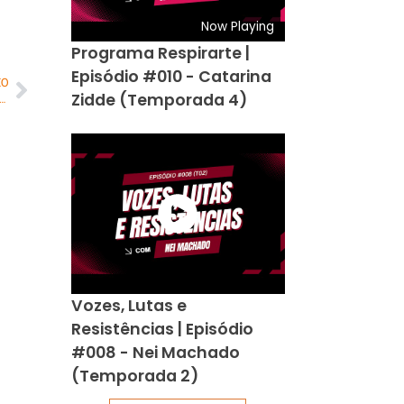
Now Playing
Programa Respirarte |
Episódio #010 - Catarina
MO
Zidde (Temporada 4)
ealiza cerimônia de encerramento do Ano Leonístico e anuncia mudança na presidência
Vozes, Lutas e
Resistências | Episódio
#008 - Nei Machado
(Temporada 2)