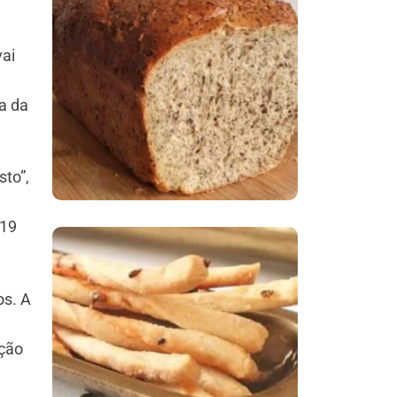
Comer Bem: Pão Low
ai
Carb
sa da
sto”,
-19
Comer Bem:
os. A
Palitinhos De Cebola
E Salsa
ação