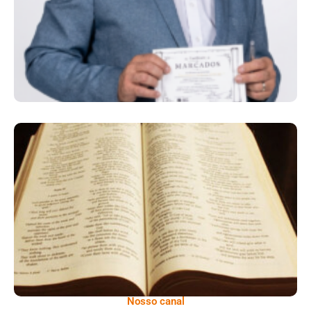
Propósito Profissão E Legado
A Bíblia Como Ela É: A Queda De Israel –
Quando A Rebeldia Abre Caminho Para A
Destruição
Nosso canal