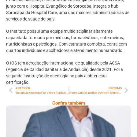
junto com o Hospital Evangélico de Sorocaba, integra o hub
Sorocaba da Hospital Care, uma das maiores administradoras de
serviços de saúde do país.
O Instituto possui uma equipe multidisciplinar altamente
capacitada formada por médicos, farmacêuticos, enfermeiros,
nutricionistas e psicólogos. Com estrutura completa, conta com
quartos individuais e acolhedores e atendimento humanizado.
O IOS tem acreditação internacional de qualidade pela ACSA
(Agencia de Calidad Sanitaria de Andalucía) desde 2021. Foi a
segunda instituição de oncologia no país a obter esta
certificação.
ANTERIOR
PRÓXIMO
“Intimidade Indecente” no Teatro Riachuelo Rio
Procon Carioca notifica Uber e 99 sobre o uso de ar-condicionado durante as viagens e cobranças abusivas realizadas por motoristas
Confira também
Conectando Histórias:Clóvis Pedro: