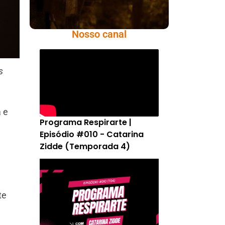
Nosso canal
s
 e
Programa Respirarte |
Episódio #010 - Catarina
Zidde (Temporada 4)
te