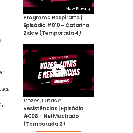
Now Playing
Programa Respirarte |
Episódio #010 - Catarina
Zidde (Temporada 4)
a
a
ar
busca
Vozes, Lutas e
bém
Resistências | Episódio
#008 - Nei Machado
(Temporada 2)