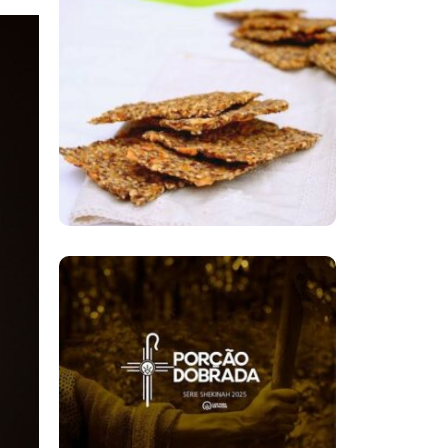
Cracker De
Sementes
O Ministério De
Eliseu, Uma Porção
Dobrada Para
Transformar Vidas E
Uma Mensagem Que
Continua Atual