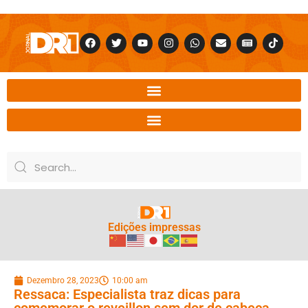
Edições impressas
Dezembro 28, 2023
10:00 am
Ressaca: Especialista traz dicas para
comemorar o reveillon sem dor de cabeça