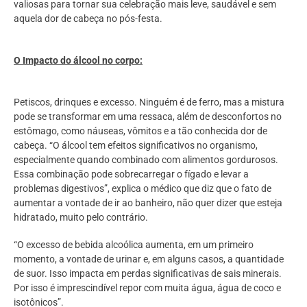
valiosas para tornar sua celebração mais leve, saudável e sem
aquela dor de cabeça no pós-festa.
O Impacto do álcool no corpo:
Petiscos, drinques e excesso. Ninguém é de ferro, mas a mistura
pode se transformar em uma ressaca, além de desconfortos no
estômago, como náuseas, vômitos e a tão conhecida dor de
cabeça. “O álcool tem efeitos significativos no organismo,
especialmente quando combinado com alimentos gordurosos.
Essa combinação pode sobrecarregar o fígado e levar a
problemas digestivos”, explica o médico que diz que o fato de
aumentar a vontade de ir ao banheiro, não quer dizer que esteja
hidratado, muito pelo contrário.
“O excesso de bebida alcoólica aumenta, em um primeiro
momento, a vontade de urinar e, em alguns casos, a quantidade
de suor. Isso impacta em perdas significativas de sais minerais.
Por isso é imprescindível repor com muita água, água de coco e
isotônicos”.