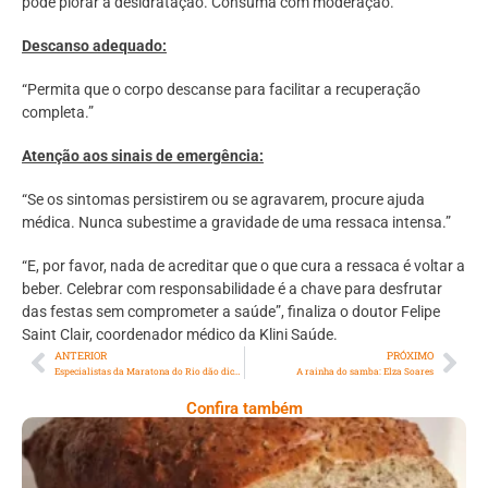
pode piorar a desidratação. Consuma com moderação.”
Descanso adequado:
“Permita que o corpo descanse para facilitar a recuperação
completa.”
Atenção aos sinais de emergência:
“Se os sintomas persistirem ou se agravarem, procure ajuda
médica. Nunca subestime a gravidade de uma ressaca intensa.”
“E, por favor, nada de acreditar que o que cura a ressaca é voltar a
beber. Celebrar com responsabilidade é a chave para desfrutar
das festas sem comprometer a saúde”, finaliza o doutor Felipe
Saint Clair, coordenador médico da Klini Saúde.
ANTERIOR
PRÓXIMO
Especialistas da Maratona do Rio dão dicas para conciliar treinos com as festas de fim de ano
A rainha do samba: Elza Soares
Confira também