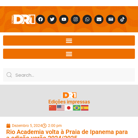
Edições impressas
Dezembro 5, 2024
2:00 pm
Rio Academia volta à Praia de Ipanema para
a edição verão 2024/2025