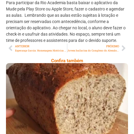
Para participar da Rio Academia basta baixar o aplicativo da
Mude pela Play Store ou Apple Store, fazer o cadastro e agendar
as aulas. Lembrando que as aulas estão sujeitas à lotação e
precisam ser reservadas com antecedência, conforme a
orientação do aplicativo. Ao chegar no local, o aluno deve fazer o
check-in e usufruir das atividades. No espaço, sempre terá um
time de professores e assistentes para dar o devido suporte.
ANTERIOR
PRÓXIMO
Esperança Garcia: Homenagem Histórica do IAB e Legado de Resistência
Jovem bailarina do Complexo do Alemão destaca-se nos estudos e nos palcos
Confira também
Comer Bem: Pão Low Carb