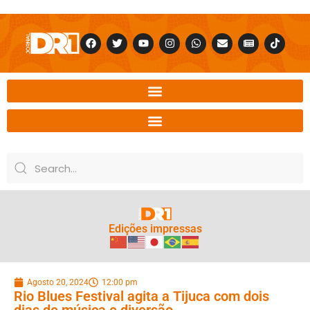
Edições impressas
Agosto 20, 2024
12:00 pm
Rio Blues Festival agita a Tijuca com dois
dias de música e diversão