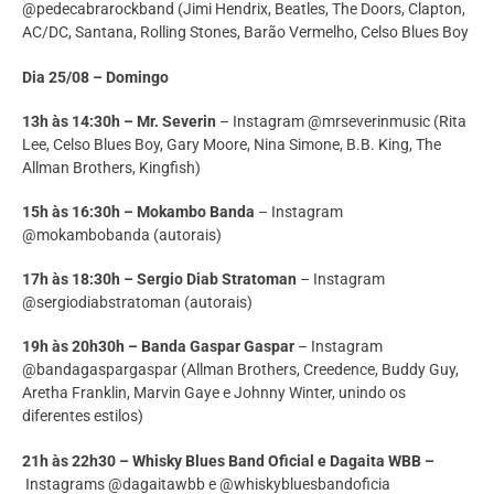
@pedecabrarockband (Jimi Hendrix, Beatles, The Doors, Clapton,
AC/DC, Santana, Rolling Stones, Barão Vermelho, Celso Blues Boy
Dia 25/08 – Domingo
13h às 14:30h – Mr. Severin
– Instagram @mrseverinmusic (Rita
Lee, Celso Blues Boy, Gary Moore, Nina Simone, B.B. King, The
Allman Brothers, Kingfish)
15h às 16:30h – Mokambo Banda
– Instagram
@mokambobanda (autorais)
17h às 18:30h – Sergio Diab Stratoman
– Instagram
@sergiodiabstratoman (autorais)
19h às 20h30h – Banda Gaspar Gaspar
– Instagram
@bandagaspargaspar (Allman Brothers, Creedence, Buddy Guy,
Aretha Franklin, Marvin Gaye e Johnny Winter, unindo os
diferentes estilos)
21h às 22h30 – Whisky Blues Band Oficial e Dagaita WBB –
Instagrams @dagaitawbb e @whiskybluesbandoficia