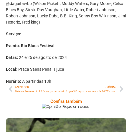
@dagaitawbb (Wilson Pickett, Muddy Waters, Gary Moore, Celso
Blues Boy, Stevie Ray Vaughan, Little Water, Robert Johnson,
Robert Johnson, Lucky Dube, B.B. King, Sonny Boy Wilkinson, Jimi
Hendrix, Fred king)
Serviço:
Evento: Rio Blues Festival
Datas:
24 e 25 de agosto de 2024
Local:
Praça Saens Pena, Tijuca
Horário:
A partir das 13h
ANTERIOR
PRÓXIMO
Sistema Fecomércio RJ firma parceria inédita com a UFF para o desenvolvimento de projetos educacionais nas áreas de saúde e turismo
Ligue 180 registra aumento de 26,73% nas denúncias no Rio de Janeiro neste ano
Confira também
Opinião: Fique Em Casa!