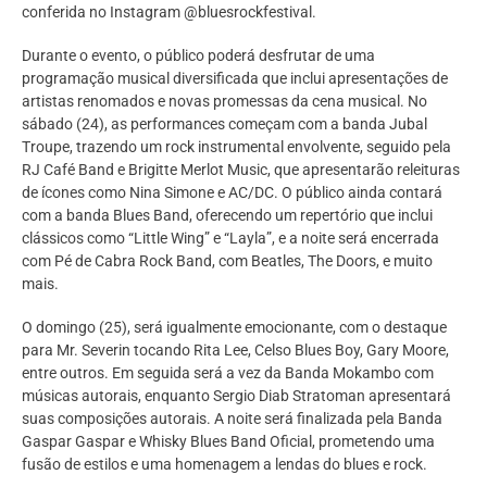
conferida no Instagram @bluesrockfestival.
Durante o evento, o público poderá desfrutar de uma
programação musical diversificada que inclui apresentações de
artistas renomados e novas promessas da cena musical. No
sábado (24), as performances começam com a banda Jubal
Troupe, trazendo um rock instrumental envolvente, seguido pela
RJ Café Band e Brigitte Merlot Music, que apresentarão releituras
de ícones como Nina Simone e AC/DC. O público ainda contará
com a banda Blues Band, oferecendo um repertório que inclui
clássicos como “Little Wing” e “Layla”, e a noite será encerrada
com Pé de Cabra Rock Band, com Beatles, The Doors, e muito
mais.
O domingo (25), será igualmente emocionante, com o destaque
para Mr. Severin tocando Rita Lee, Celso Blues Boy, Gary Moore,
entre outros. Em seguida será a vez da Banda Mokambo com
músicas autorais, enquanto Sergio Diab Stratoman apresentará
suas composições autorais. A noite será finalizada pela Banda
Gaspar Gaspar e Whisky Blues Band Oficial, prometendo uma
fusão de estilos e uma homenagem a lendas do blues e rock.