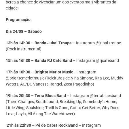
perca a chance de vivenciar um dos eventos mais vibrantes da
cidade!
Programação:
Dia 24/08 – Sábado
13h às 14h30 – Banda Jubal Troupe –
Instagram @jubal.troupe
(Rock Instrumental)
15h às 16h30 – Banda RJ Café Band
– Instagram @rjcafeband
17h às 18h30 – Brigitte Merlot Music
– Instagram
@brigittemerlotmusic (Releituras de Nina Simone, Rita Lee, Muddy
Waters, AC/DC Vanessa Rangel, Zeca Pagodinho)
19h às 20h30 – Terra Blues Band
– Instagram @terrabluesband
(Them Changes, Southbound, Breaking Up, Somebody’s Home,
Little Wing, Soulshine, Thrill Is Gone, Got to Get Better, Why Does
Love, Layla, All Along The Watchtower
)
21h às 22h30 – Pé de Cabra Rock Band
– Instagram