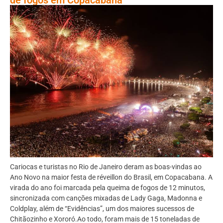
Cariocas e turistas no Rio de Janeiro deram as boas-vindas ao
Ano Novo na maior festa de réveillon do Brasil, em Copacabana. A
virada do ano foi marcada pela queima de fogos de 12 minutos,
sincronizada com canções mixadas de Lady Gaga, Madonna e
Coldplay, além de “Evidências”, um dos maiores sucessos de
Chitãozinho e Xororó.Ao todo, foram mais de 15 toneladas de