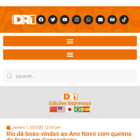
Edições impressas
Janeiro 1, 2025
12:00 pm
Rio dá boas-vindas ao Ano Novo com queima
de fogos em Copacabana