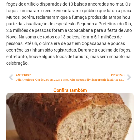
fogos de artifício disparados de 10 balsas ancoradas no mar. Os
fogos iluminaram o céu e encantaram o público que lotou a praia.
Muitos, porém, reclamaram que a fumaça produzida atrapalhou
parte da visualização do espetáculo.Segundo a Prefeitura do Rio,
2,6 milhões de pessoas foram a Copacabana para a festa de Ano
Novo. Na soma de todos os 13 palcos, foram 5,1 milhões de
pessoas. Até 0h, o clima era de paz em Copacabana e poucas
ocorrências tinham sido registradas. Durante a queima de fogos,
entretanto, houve alguns focos de tumulto, mas sem impacto na
celebração.
ANTERIOR
PRÓXIMO
Dólar Registra Alta de 26% em 2024 e Impacta Economia Brasileira
Oito apostas dividem prêmio histórico da Mega da Virada de 2024
Confira também
Comer Bem: Pão Low Carb