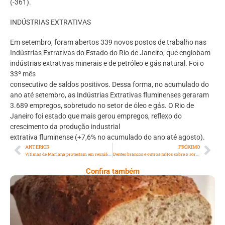
(-361).
INDÚSTRIAS EXTRATIVAS
Em setembro, foram abertos 339 novos postos de trabalho nas
Indústrias Extrativas do Estado do Rio de Janeiro, que englobam
indústrias extrativas minerais e de petróleo e gás natural. Foi o
33º mês
consecutivo de saldos positivos. Dessa forma, no acumulado do
ano até setembro, as Indústrias Extrativas fluminenses geraram
3.689 empregos, sobretudo no setor de óleo e gás. O Rio de
Janeiro foi estado que mais gerou empregos, reflexo do
crescimento da produção industrial
extrativa fluminense (+7,6% no acumulado do ano até agosto).
ANTERIOR
PRÓXIMO
Vítimas de Mariana protestam em reunião de acionistas da BHP na Austrália
Dentes brancos e outros mitos sobre o sorriso que você precisa saber
Confira também
Comer Bem: Pão Low Carb