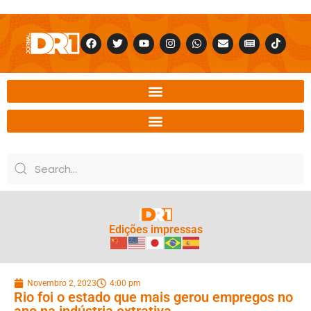
Edições impressas
Novembro 2, 2023
4:00 pm
Rio foi o estado que mais gerou empregos no
ano na indústria extrativa