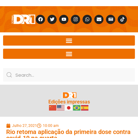
Edições impressas
Julho 27, 2021
10:00 am
Rio retoma aplicação da primeira dose contra
covid-19 na quarta