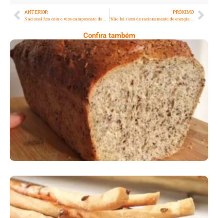
ANTERIOR
PRÓXIMO
Nacional fica com o vice-campeonato da Copa Zico Sub-17
‘Não há risco de racionamento de energia em 2021’, garante Ministro
Confira também
Comer Bem: Pão Low Carb